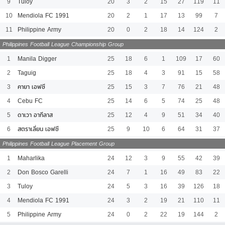
9
Tuloy
20
3
2
15
27
119
11
10
Mendiola FC 1991
20
2
1
17
13
99
7
11
Philippine Army
20
0
2
18
14
124
2
Philippines Football League Championship Group
1
Manila Digger
25
18
6
1
109
17
60
2
Taguig
25
18
4
3
91
15
58
3
คายา เอฟซี
25
15
3
7
76
21
48
4
Cebu FC
25
14
6
5
74
25
48
5
ดาเวา อากีลาส
25
12
4
9
51
34
40
6
สตราเลี่ยน เอฟซี
25
9
10
6
64
31
37
Philippines Football League Placement Group
1
Maharlika
24
12
3
9
55
42
39
2
Don Bosco Garelli
24
7
1
16
49
83
22
3
Tuloy
24
5
3
16
39
126
18
4
Mendiola FC 1991
24
3
2
19
21
110
11
5
Philippine Army
24
0
2
22
19
144
2