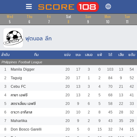
Wed
Thu
Fri
Sat
Sun
Mon
Tue
5
6
7
8
9
10
11
ฟุตบอล ลีก
ลำดับ
ทีม
แข่ง
ชนะ
เสมอ
แพ้
ได้
เสีย
แต้ม
Philippines Football League
1
Manila Digger
20
17
3
0
103
13
54
2
Taguig
20
17
1
2
84
9
52
3
Cebu FC
20
13
3
4
70
21
42
4
คายา เอฟซี
20
13
2
5
68
13
41
5
สตราเลี่ยน เอฟซี
20
9
6
5
58
22
33
6
ดาเวา อากีลาส
20
10
2
8
45
28
32
7
Maharlika
20
9
2
9
43
35
29
8
Don Bosco Garelli
20
5
0
15
32
74
15