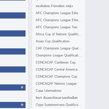
กระชับมิตร Friendlies
หญิง
AFC Champions League Elite
AFC Champions League Elite Qualification
AFC Champions League Two
Africa Cup of Nations Qualification
Asian Cup Qualification
CAF Champions League Qualification
Champions League Qualification
CONCACAF Caribbean Cup
CONCACAF Central American Cup
CONCACAF Champions Cup
CONCACAF Nations League
Copa Libertadores
โคปา ลีเบอดาโดเรส-รอบคัดเลือก
Copa Sudamericana Qualification 1