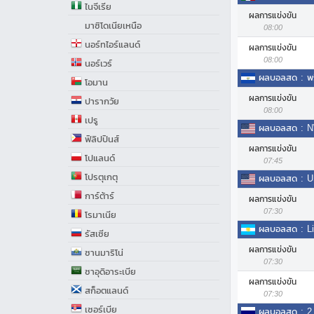
ไนจีเรีย
ผลการแข่งขัน
มาซิโดเนียเหนือ
08:00
นอร์ทไอร์แลนด์
ผลการแข่งขัน
08:00
นอร์เวร์
ผลบอลสด : พรีเ
โอมาน
ผลการแข่งขัน
ปารากวัย
08:00
เปรู
ผลบอลสด : N
ฟิลิปปินส์
ผลการแข่งขัน
โปแลนด์
07:45
โปรตุเกตุ
ผลบอลสด : U
การ์ต้าร์
ผลการแข่งขัน
07:30
โรมาเนีย
ผลบอลสด : Lig
รัสเซีย
ผลการแข่งขัน
ซานมาริโน่
07:30
ซาอุดิอาระเบีย
ผลการแข่งขัน
สก็อตแลนด์
07:30
เซอร์เบีย
ผลบอลสด : 2. 