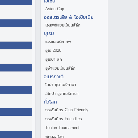
เอเชีย
Asian Cup
ออสเตรเลีย & โอเชียเนีย
โอเอฟซีแชมเปียนส์ลีก
ยุโรป
แอตแลนติก คัพ
ยูโร
2028
ยูโรปา ลีก
ยูฟ่าแชมเปียนส์ลีก
อเมริกาใต้
โคปา ซูดาเมริกานา
ลีโคปา ซูดาเมริกานา
ทั่วโลก
กระชับมิตร Club Friendly
กระชับมิตร Friendlies
Toulon Tournament
ฟุตบอลโลก