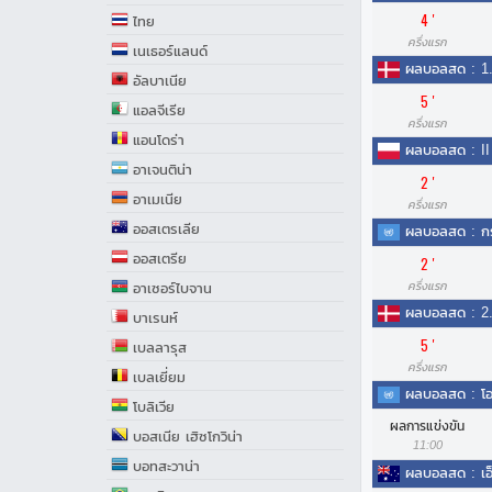
4
'
ไทย
ครึ่งแรก
เนเธอร์แลนด์
ผลบอลสด : 1.
อัลบาเนีย
5
'
แอลจีเรีย
ครึ่งแรก
แอนโดร่า
ผลบอลสด : II
อาเจนติน่า
2
'
อาเมเนีย
ครึ่งแรก
ออสเตรเลีย
ผลบอลสด : กร
ออสเตรีย
2
'
ครึ่งแรก
อาเซอร์ไบจาน
ผลบอลสด : 2.
บาเรนห์
5
'
เบลลารุส
ครึ่งแรก
เบลเยี่ยม
ผลบอลสด : โอ
โบลิเวีย
ผลการแข่งขัน
บอสเนีย เฮิซโกวิน่า
11:00
บอทสะวาน่า
ผลบอลสด : เอ