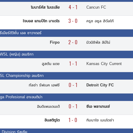
4 - 1
โมนาร์คัส โมเรเลีย
Cancun FC
3 - 0
ใจบอส แทมปิโก มาเดโร
ครูซ อซูล ฮิดัลโก้
มียร์ดิวิชั่น เอล ซาวาดอร์
2 - 0
Firpo
มิวนิซิพัล ลิมีโน่
WSL (หญิง) อเมริกา
1 - 1
ฮูสตัน แดช
Kansas City Current
SL Championship อเมริกา
0 - 1
ทัลซ่า รัฟเนค เอฟซี
Detroit City FC
a Profesional อาเจนติน่า
0 - 1
อินดิเพนเดนเต้
ซีเอ พลาเทนเซ่
1 - 0
อินสติทูโต
กิมนาไซ เมนโดซ่า
Division รัสเซีย