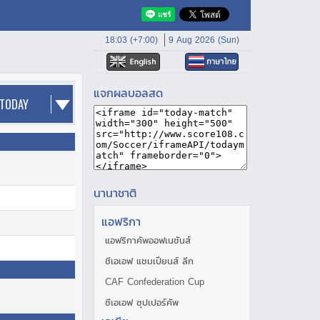
18:03 (+7:00)
9 Aug 2026 (Sun)
แจกผลบอลสด
นานาชาติ
แอฟริกา
แอฟริกาคัพออฟเนชันส์
ซีเอเอฟ แชมเปียนส์ ลีก
CAF Confederation Cup
ซีเอเอฟ ซุปเปอร์คัพ