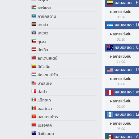
ผลบอลสด : Pr
จอร์แดน
ผลการแข่งขัน
คาซัคสถาน
08:30
เคนย่า
ผลบอลสด : Li
โคโซโว
ผลการแข่งขัน
08:30
คูเวต
ผลบอลสด : Cu
ลัตเวีย
ผลการแข่งขัน
ลิกเตนสไตน์
14:00
ลิทัวเนีย
ผลบอลสด : U
ลักแซมเบิร์ก
ผลการแข่งขัน
มาเลเซีย
08:00
มัลต้า
ผลบอลสด : พรีเม
แม๊กซิโก
ผลการแข่งขัน
08:00
มอลโดว่า
ผลบอลสด : Li
มอนเตเนโกร
ผลการแข่งขัน
โมรอคโค
08:00
นิวซีแลนด์
ผลบอลสด : A