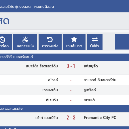
ลอเมริกันฟุตบอลสด
ผลเทนนิสสด
สด
ตช์สด
ผลการแข่ง
ตารางแข่ง
เกมส์โปรด
Odds
รอดีวีซี เนเธอร์แลนด์
0 - 1
สปาร์ต้า ร็อตเธอร์ดัม
เฟเยนูร์ด
-
ซโวลล์
อาแจกซ์ อัมสเตอร์ดัม
-
โกรนิงเก้น
อูเทร็คท์
-
ฮีเรนวีน
ทเวนเต้
p ออสเตรเลีย
2 - 3
เซ้าท์ เมลเบิร์น
Fremantle City FC