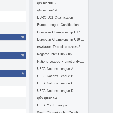
ยูโร เยาวชน17
ยูโร เยาวชน19
EURO U21 Qualification
Europa League Qualification
European Championship U17 Qualification
European Championship U19 Qualification
กระชับมิตร Friendlies เยาวชน21
Kagame Inter-Club Cup
Nations League Promotion/Relegation 3
UEFA Nations League A
UEFA Nations League B
UEFA Nations League C
UEFA Nations League D
ยูฟ่า ซูเปอร์คัพ
UEFA Youth League
World Championship Qualification AFC 1