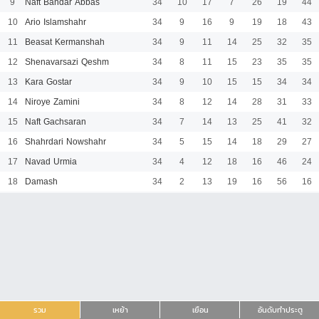
9
Naft Bandar Abbas
34
10
17
7
26
19
44
10
Ario Islamshahr
34
9
16
9
19
18
43
11
Beasat Kermanshah
34
9
11
14
25
32
35
12
Shenavarsazi Qeshm
34
8
11
15
23
35
35
13
Kara Gostar
34
9
10
15
15
34
34
14
Niroye Zamini
34
8
12
14
28
31
33
15
Naft Gachsaran
34
7
14
13
25
41
32
16
Shahrdari Nowshahr
34
5
15
14
18
29
27
17
Navad Urmia
34
4
12
18
16
46
24
18
Damash
34
2
13
19
16
56
16
รวม
เหย้า
เยือน
อันดับทำประตู