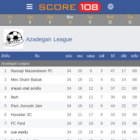
Fri
Sat
Sun
Mon
Tue
Wed
Thu
7
8
9
10
11
12
13
Azadegan League
ลำดับ
ทีม
แข่ง
ชนะ
เสมอ
แพ้
ได้
เสีย
แต้ม
Azadegan League
1
Nassaji Mazandaran FC
34
20
9
5
47
17
69
2
Mes Shahr Babak
34
19
11
4
41
14
68
3
ซาแนท นาฟ อบาดัน
34
16
12
6
37
21
60
4
ไซปา
34
16
11
7
30
18
59
5
Pars Jonoubi Jam
34
16
12
6
44
22
57
6
Havadar SC
34
11
17
6
32
23
50
7
FC Fard
34
10
16
8
24
15
46
8
เมส เคอมัน
34
10
15
9
23
18
45