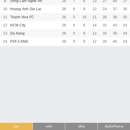
9
Song Lam Nghe An
26
7
6
13
27
40
27
10
Hoang Anh Gia Lai
26
6
8
12
24
37
26
11
Thanh Hoa FC
26
5
10
11
26
38
25
12
HCM City
26
6
6
14
31
43
24
13
Da Nang
26
5
9
12
33
39
24
14
PVF-CAND
26
5
9
12
26
44
24
รวม
เหย้า
เยือน
อันดับทำประตู