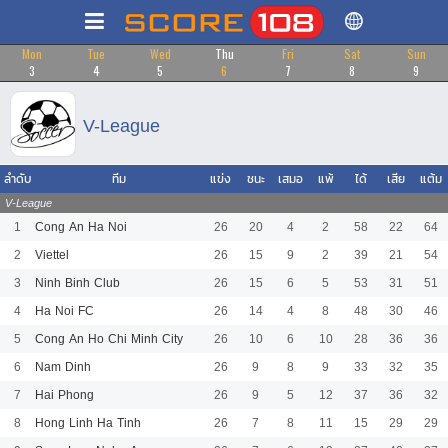
Mon
Tue
Wed
Thu
Fri
Sat
Sun
3
4
5
6
7
8
9
V-League
ลำดับ
ทีม
แข่ง
ชนะ
เสมอ
แพ้
ได้
เสีย
แต้ม
V-League
1
Cong An Ha Noi
26
20
4
2
58
22
64
2
Viettel
26
15
9
2
39
21
54
3
Ninh Binh Club
26
15
6
5
53
31
51
4
Ha Noi FC
26
14
4
8
48
30
46
5
Cong An Ho Chi Minh City
26
10
6
10
28
36
36
6
Nam Dinh
26
9
8
9
33
32
35
7
Hai Phong
26
9
5
12
37
36
32
8
Hong Linh Ha Tinh
26
7
8
11
15
29
29