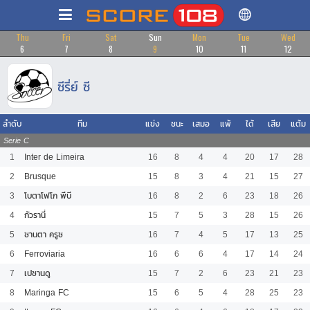
Thu
Fri
Sat
Sun
Mon
Tue
Wed
6
7
8
9
10
11
12
ซีรี่ย์ ซี
ลำดับ
ทีม
แข่ง
ชนะ
เสมอ
แพ้
ได้
เสีย
แต้ม
Serie C
1
Inter de Limeira
16
8
4
4
20
17
28
2
Brusque
15
8
3
4
21
15
27
3
โบตาโฟโก พีบี
16
8
2
6
23
18
26
4
กัวรานี่
15
7
5
3
28
15
26
5
ซานตา ครูซ
16
7
4
5
17
13
25
6
Ferroviaria
16
6
6
4
17
14
24
7
เปซานดู
15
7
2
6
23
21
23
8
Maringa FC
15
6
5
4
28
25
23