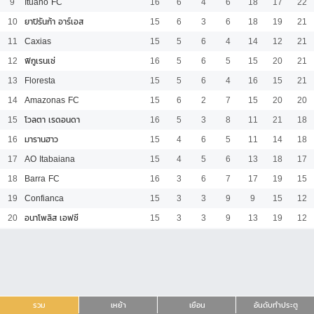
9
Ituano FC
16
6
4
6
18
17
22
10
ยาปิรันก้า อาร์เอส
15
6
3
6
18
19
21
11
Caxias
15
5
6
4
14
12
21
12
ฟิกูเรนเซ่
16
5
6
5
15
20
21
13
Floresta
15
5
6
4
16
15
21
14
Amazonas FC
15
6
2
7
15
20
20
15
โวลตา เรดอนดา
16
5
3
8
11
21
18
16
มารานฮาว
15
4
6
5
11
14
18
17
AO Itabaiana
15
4
5
6
13
18
17
18
Barra FC
16
3
6
7
17
19
15
19
Confianca
15
3
3
9
9
15
12
20
อนาโพลิส เอฟซี
15
3
3
9
13
19
12
รวม
เหย้า
เยือน
อันดับทำประตู