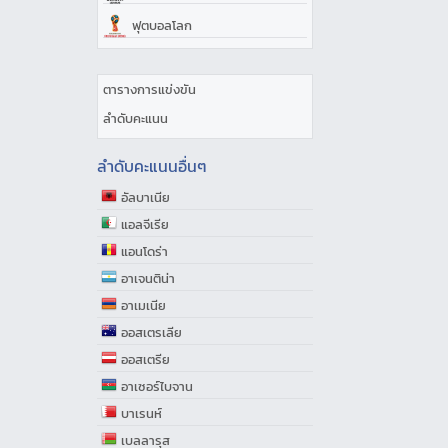
ฟุตบอลโลก
ตารางการแข่งขัน
ลำดับคะแนน
ลำดับคะแนนอื่นๆ
อัลบาเนีย
แอลจีเรีย
แอนโดร่า
อาเจนติน่า
อาเมเนีย
ออสเตรเลีย
ออสเตรีย
อาเซอร์ไบจาน
บาเรนห์
เบลลารุส