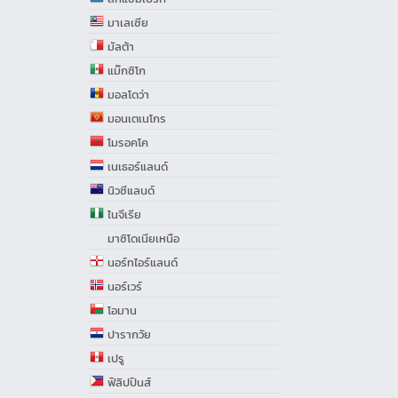
มาเลเซีย
มัลต้า
แม๊กซิโก
มอลโดว่า
มอนเตเนโกร
โมรอคโค
เนเธอร์แลนด์
นิวซีแลนด์
ไนจีเรีย
มาซิโดเนียเหนือ
นอร์ทไอร์แลนด์
นอร์เวร์
โอมาน
ปารากวัย
เปรู
ฟิลิปปินส์