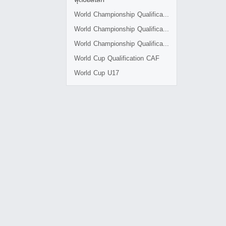
World Championship Qualification AFC 1
World Championship Qualification CONCACAF 1
World Championship Qualification UEFA 1
World Cup Qualification CAF
World Cup U17