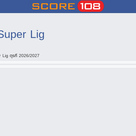
uper Lig
 Lig ตุรกี 2026/2027