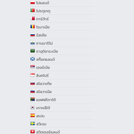
โปแลนด์
โปรตุเกตุ
การ์ต้าร์
โรมาเนีย
รัสเซีย
ซานมาริโน่
ซาอุดิอาระเบีย
สก็อตแลนด์
เซอร์เบีย
สิงคโปร์
สโลวาเกีย
สโลวาเนีย
แอฟฟริกาไต้
เกาหลีใต้
สเปน
สวีเดน
สวิตเซอร์แลนด์