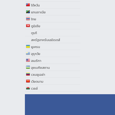
ไต้หวัน
แทนซาเนีย
ไทย
ตูนิเซีย
ตุรกี
สหรัฐอาหรับเอมิเรตส์
ยูเครน
อุรุกวัย
อเมริกา
อุซเบกิซสถาน
เวเนซูเอล่า
เวียดนาม
เวลล์