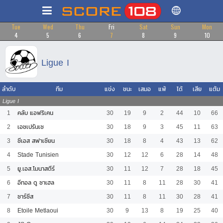
Tue
Wed
Thu
Fri
Sat
Sun
Mon
4
5
6
7
8
9
10
Ligue I
ลำดับ
ทีม
แข่ง
ชนะ
เสมอ
แพ้
ได้
เสีย
แต้ม
Ligue I
1
คลับ แอฟริเคน
30
19
9
2
44
10
66
2
เอซเปรันเซ
30
18
9
3
45
11
63
3
ซีเอส สฟาเซียน
30
18
8
4
43
13
62
4
Stade Tunisien
30
12
12
6
28
14
48
5
ยู.เอส.โมนาสตีร์
30
11
12
7
28
18
45
6
อีทอล ดู ซาเฮล
30
11
8
11
28
30
41
7
ซาร์ซีส
30
11
8
11
30
28
41
8
Etoile Metlaoui
30
9
13
8
19
25
40