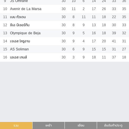
9
JS Omrane
30
10
6
14
24
33
36
10
Avenir de La Marsa
30
11
2
17
26
33
35
11
เบน กัวเดน
30
8
11
11
18
22
35
12
ซีเอ บีเซอร์ทีน
30
8
9
13
18
30
33
13
Olympique de Beja
30
9
5
16
18
39
32
14
เจเอส ไครูอาน
30
9
4
17
20
41
31
15
AS Soliman
30
6
9
15
15
31
27
16
เอเอส เกบส์
30
3
9
18
11
37
18
รวม
เหย้า
เยือน
อันดับทำประตู