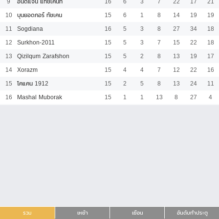
9
อันดิแจน แทชเค้นท์
16
6
3
7
22
17
21
10
บุนยอดกอร์ ทัชเคน
15
6
1
8
14
19
19
11
Sogdiana
16
5
3
8
27
34
18
12
Surkhon-2011
15
5
3
7
15
22
18
13
Qizilqum Zarafshon
15
5
2
8
13
19
17
14
Xorazm
15
4
4
7
12
22
16
15
โคแคน 1912
15
2
5
8
13
24
11
16
Mashal Muborak
15
1
1
13
8
27
4
รวม
เหย้า
เยือน
อันดับทำประตู