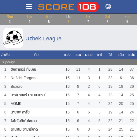
Mon
Tue
Wed
Thu
Fri
Sat
Sun
3
4
5
6
7
8
9
Uzbek League
ลำดับ
ทีม
แข่ง
ชนะ
เสมอ
แพ้
ได้
เสีย
แต้ม
Superliga
1
ปัคตากอร์ ทัชเคน
16
11
4
1
28
14
37
2
Neftchi Fargona
15
11
3
1
33
6
36
3
Buxoro
16
8
2
6
19
18
26
4
นาฟบาฮอร์ นาแมนแกน[
15
7
4
4
23
14
25
5
AGMK
15
7
4
4
24
20
25
6
นาซาฟ การ์ชิ
15
6
6
3
19
14
24
7
โลโคโมทีฟ ทัชเคน
15
6
4
5
22
21
22
8
ไดนาโม ซามาร์คาด
15
6
3
6
24
25
21