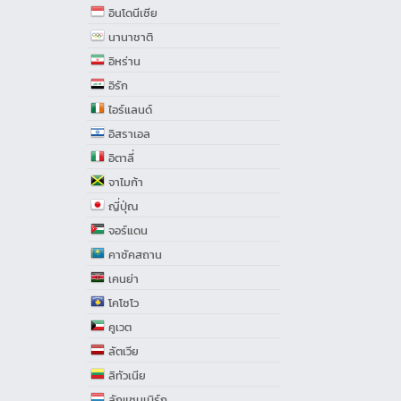
อินโดนีเซีย
นานาชาติ
อิหร่าน
อิรัก
ไอร์แลนด์
อิสราเอล
อิตาลี่
จาไมก้า
ญี่ปุ่ณ
จอร์แดน
คาซัคสถาน
เคนย่า
โคโซโว
คูเวต
ลัตเวีย
ลิทัวเนีย
ลักแซมเบิร์ก