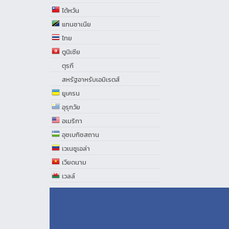
ไต้หวัน
แทนซาเนีย
ไทย
ตูนิเซีย
ตุรกี
สหรัฐอาหรับเอมิเรตส์
ยูเครน
อุรุกวัย
อเมริกา
อุซเบกิซสถาน
เวเนซูเอล่า
เวียดนาม
เวลล์