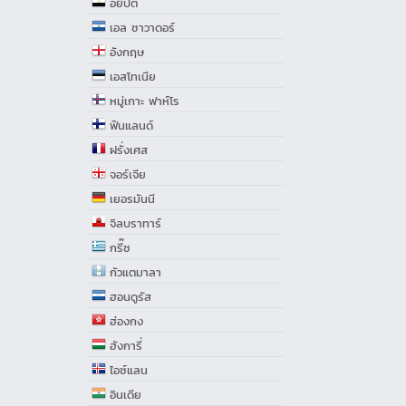
อียิปต์
เอล ซาวาดอร์
อังกฤษ
เอสโทเนีย
หมู่เกาะ ฟาห์โร
ฟินแลนด์
ฝรั่งเศส
จอร์เจีย
เยอรมันนี
จิลบราทาร์
กรี๊ซ
กัวแตมาลา
ฮอนดูรัส
ฮ่องกง
ฮังการี่
ไอซ์แลน
อินเดีย