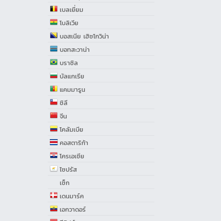
เบลเยี่ยม
โบลิเวีย
บอสเนีย เฮิซโกวิน่า
บอทสะวาน่า
บราซิล
บัลแกเรีย
แคมมารูน
ชิลี
จีน
โคลัมเบีย
คอสตาริก้า
โครเอเชีย
ไซปรัส
เช็ก
เดนมาร์ค
เอกวาดอร์