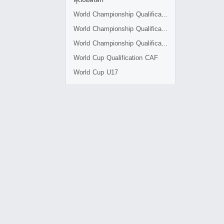
World Championship Qualification AFC 1
World Championship Qualification CONCACAF 1
World Championship Qualification UEFA 1
World Cup Qualification CAF
World Cup U17