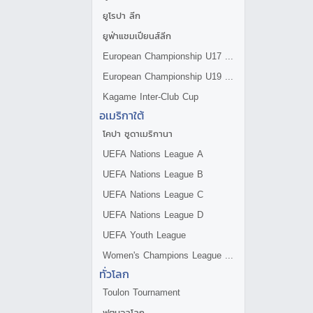
ยูโรปา ลีก
ยูฟ่าแชมเปียนส์ลีก
European Championship U17 Qualification
European Championship U19 Qualification
Kagame Inter-Club Cup
อเมริกาใต้
โคปา ซูดาเมริกานา
UEFA Nations League A
UEFA Nations League B
UEFA Nations League C
UEFA Nations League D
UEFA Youth League
Women's Champions League
หญิง
ทั่วโลก
Toulon Tournament
ฟุตบอลโลก