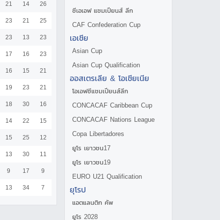
21
14
26
ซีเอเอฟ แชมเปียนส์ ลีก
23
21
25
CAF Confederation Cup
เอเชีย
23
13
23
Asian Cup
17
16
23
Asian Cup Qualification
16
15
21
ออสเตรเลีย & โอเชียเนีย
19
23
21
โอเอฟซีแชมเปียนส์ลีก
18
30
16
CONCACAF Caribbean Cup
CONCACAF Nations League
14
22
15
Copa Libertadores
15
25
12
ยูโร เยาวชน17
13
30
11
ยูโร เยาวชน19
9
17
9
EURO U21 Qualification
13
34
7
ยุโรป
แอตแลนติก คัพ
ยูโร
2028