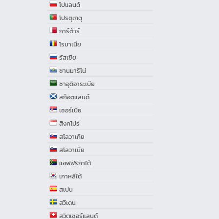
โปแลนด์
โปรตุเกตุ
การ์ต้าร์
โรมาเนีย
รัสเซีย
ซานมาริโน่
ซาอุดิอาระเบีย
สก็อตแลนด์
เซอร์เบีย
สิงคโปร์
สโลวาเกีย
สโลวาเนีย
แอฟฟริกาไต้
เกาหลีใต้
สเปน
สวีเดน
สวิตเซอร์แลนด์