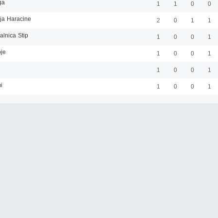
ga
1
1
0
0
ja Haracine
2
0
1
1
alnica Stip
1
0
0
1
je
1
0
0
1
1
0
0
1
i
1
0
0
1