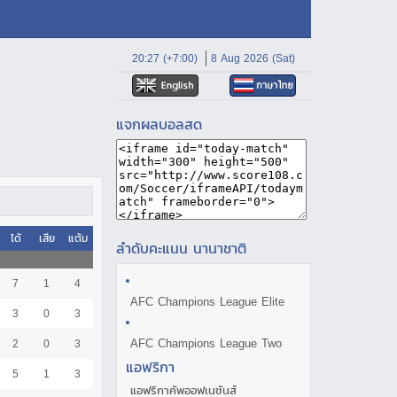
20:27 (+7:00)
8 Aug 2026 (Sat)
แจกผลบอลสด
ได้
เสีย
แต้ม
ลำดับคะแนน นานาชาติ
7
1
4
AFC Champions League Elite
3
0
3
AFC Champions League Two
2
0
3
แอฟริกา
5
1
3
แอฟริกาคัพออฟเนชันส์