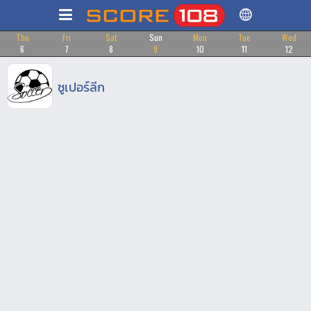
Thu
Fri
Sat
Sun
Mon
Tue
Wed
6
7
8
9
10
11
12
ซูเปอร์ลีก