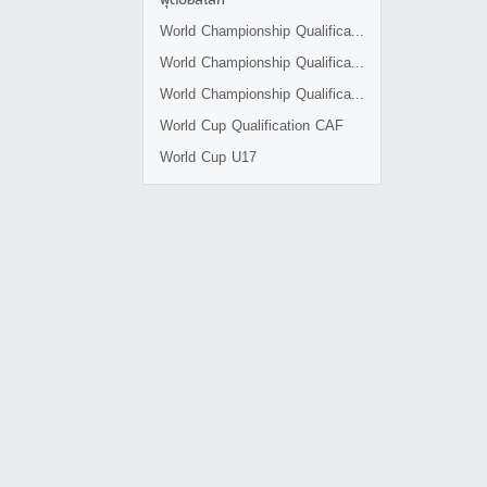
World Championship Qualification AFC 1
World Championship Qualification CONCACAF 1
World Championship Qualification UEFA 1
World Cup Qualification CAF
World Cup U17