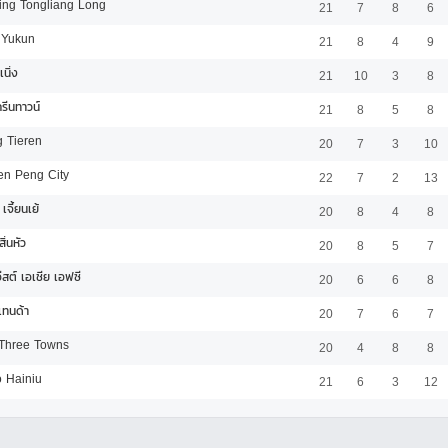
ng Tongliang Long
21
7
8
6
 Yukun
21
8
4
9
นิ่ง
21
10
3
8
รีนทาวน์
21
8
5
8
g Tieren
20
7
3
10
n Peng City
22
7
2
13
จี้ยนเย้
20
8
4
8
สิ่นหัว
20
8
5
7
อีสต์ เอเชีย เอฟซี
20
6
6
8
เทนด้า
20
7
6
7
Three Towns
20
4
8
8
 Hainiu
21
6
3
12