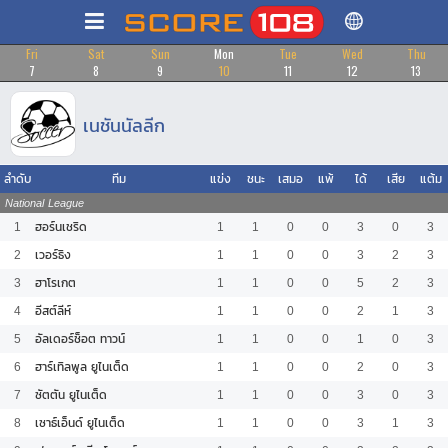
Fri
Sat
Sun
Mon
Tue
Wed
Thu
7
8
9
10
11
12
13
เนชันนัลลีก
ลำดับ
ทีม
แข่ง
ชนะ
เสมอ
แพ้
ได้
เสีย
แต้ม
National League
1
ฮอร์นเชริด
1
1
0
0
3
0
3
2
เวอร์ธิง
1
1
0
0
3
2
3
3
ฮาโรเกต
1
1
0
0
5
2
3
4
อีสต์ลีห์
1
1
0
0
2
1
3
5
อัลเดอร์ช็อต ทาวน์
1
1
0
0
1
0
3
6
ฮาร์เทิลพูล ยูไนเต็ด
1
1
0
0
2
0
3
7
ซัตตัน ยูไนเต็ด
1
1
0
0
3
0
3
8
เซาธ์เอ็นด์ ยูไนเต็ด
1
1
0
0
3
1
3