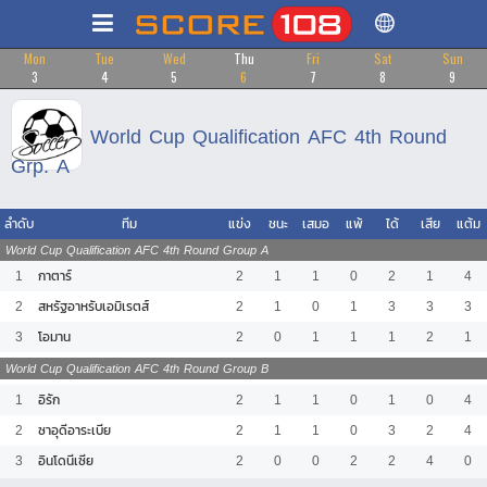
Mon
Tue
Wed
Thu
Fri
Sat
Sun
3
4
5
6
7
8
9
World Cup Qualification AFC 4th Round
Grp. A
ลำดับ
ทีม
แข่ง
ชนะ
เสมอ
แพ้
ได้
เสีย
แต้ม
World Cup Qualification AFC 4th Round Group A
1
กาตาร์
2
1
1
0
2
1
4
2
สหรัฐอาหรับเอมิเรตส์
2
1
0
1
3
3
3
3
โอมาน
2
0
1
1
1
2
1
World Cup Qualification AFC 4th Round Group B
1
อิรัก
2
1
1
0
1
0
4
2
ซาอุดีอาระเบีย
2
1
1
0
3
2
4
3
อินโดนีเซีย
2
0
0
2
2
4
0