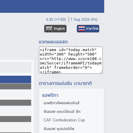
4:30 (+7:00)
7 Aug 2026 (Fri)
แจกผลบอลสด
ตารางการแข่งขัน นานาชาติ
แอฟริกา
แอฟริกาคัพออฟเนชันส์
ซีเอเอฟ แชมเปียนส์ ลีก
CAF Confederation Cup
ซีเอเอฟ ซุปเปอร์คัพ