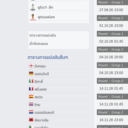
Round :: Group 1
ยูโรปา ลีก
27.09.26 23:00
ฟุตบอลโลก
Round :: Group 2
01.10.26 23:00
Round :: Group 1
ตารางการแข่งขัน
02.10.26 01:45
ลำดับคะแนน
Round :: Group 2
ตารางการแข่งขันอื่นๆ
04.10.26 20:00
Round :: Group 1
อังกฤษ
04.10.26 23:00
เยอรมันนี
Round :: Group 2
อิตาลี่
14.11.26 01:45
ฝรั่งเศส
สเปน
Round :: Group 1
14.11.26 01:45
ไทย
เนเธอร์แลนด์
Round :: Group 2
อัลบาเนีย
16.11.26 23:00
แอลจีเรีย