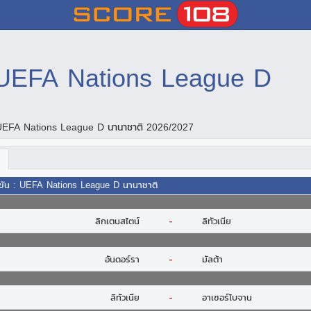
EFA Nations League D
 UEFA Nations League D นานาชาติ 2026/2027
น
ขัน : UEFA Nations League D นานาชาติ
-
ลิกเตนสไตน์
ลิทัวเนีย
-
อันดอร์รา
มัลต้า
-
ลิทัวเนีย
อาเซอร์ไบจาน