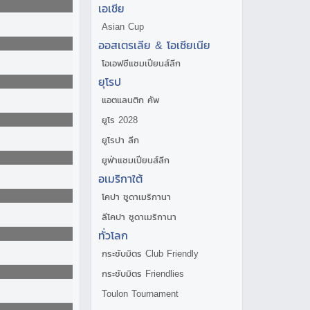
เอเชีย
Asian Cup
ออสเตรเลีย & โอเชียเนีย
โอเอฟซีแชมเปียนส์ลีก
ยุโรป
แอตแลนติก คัพ
ยูโร
2028
ยูโรปา ลีก
ยูฟ่าแชมเปียนส์ลีก
อเมริกาใต้
โคปา ซูดาเมริกานา
ลีโคปา ซูดาเมริกานา
ทั่วโลก
กระชับมิตร Club Friendly
กระชับมิตร Friendlies
Toulon Tournament