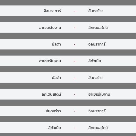
-
จิลบราทาร์
อันดอร์รา
-
อาเซอร์ไบจาน
ลิกเตนสไตน์
-
มัลต้า
จิลบราทาร์
-
อาเซอร์ไบจาน
ลิทัวเนีย
-
มัลต้า
อันดอร์รา
-
ลิกเตนสไตน์
อาเซอร์ไบจาน
-
อันดอร์รา
จิลบราทาร์
-
ลิทัวเนีย
ลิกเตนสไตน์