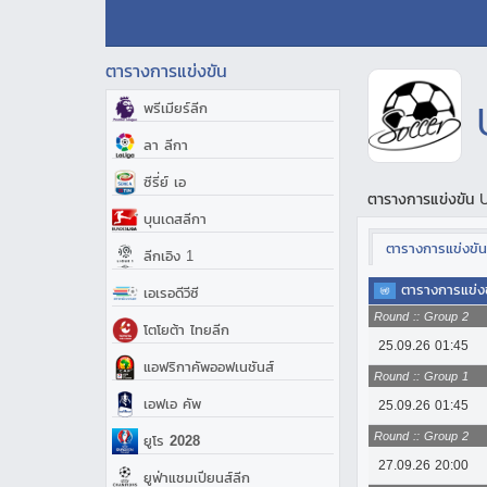
ตารางการแข่งขัน
U
พรีเมียร์ลีก
ลา ลีกา
ซีรี่ย์ เอ
ตารางการแข่งขัน
บุนเดสลีกา
ตารางการแข่งขั
ลีกเอิง 1
ตารางการแข่ง
เอเรอดีวีซี
Round :: Group 2
โตโยต้า ไทยลีก
25.09.26 01:45
แอฟริกาคัพออฟเนชันส์
Round :: Group 1
เอฟเอ คัพ
25.09.26 01:45
Round :: Group 2
ยูโร
2028
27.09.26 20:00
ยูฟ่าแชมเปียนส์ลีก