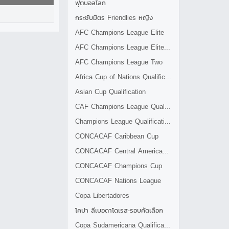
ฟุตบอลโลก
กระชับมิตร Friendlies
หญิง
AFC Champions League Elite
AFC Champions League Elite Qualification
AFC Champions League Two
Africa Cup of Nations Qualification
Asian Cup Qualification
CAF Champions League Qualification
Champions League Qualification
CONCACAF Caribbean Cup
CONCACAF Central American Cup
CONCACAF Champions Cup
CONCACAF Nations League
Copa Libertadores
โคปา ลีเบอดาโดเรส-รอบคัดเลือก
Copa Sudamericana Qualification 1