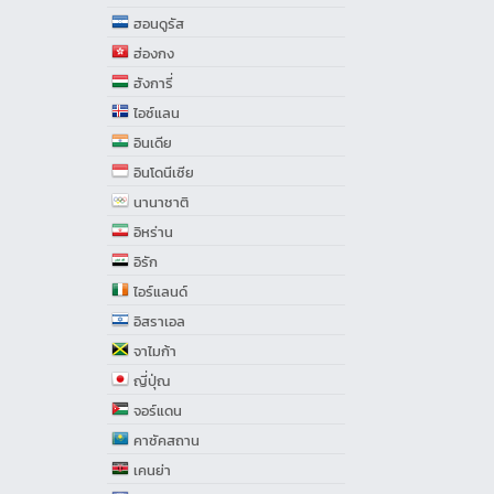
ฮอนดูรัส
ฮ่องกง
ฮังการี่
ไอซ์แลน
อินเดีย
อินโดนีเซีย
นานาชาติ
อิหร่าน
อิรัก
ไอร์แลนด์
อิสราเอล
จาไมก้า
ญี่ปุ่ณ
จอร์แดน
คาซัคสถาน
เคนย่า