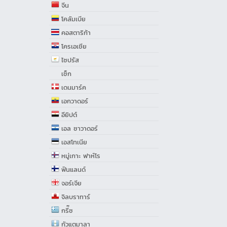
จีน
โคลัมเบีย
คอสตาริก้า
โครเอเชีย
ไซปรัส
เช็ก
เดนมาร์ค
เอกวาดอร์
อียิปต์
เอล ซาวาดอร์
เอสโทเนีย
หมู่เกาะ ฟาห์โร
ฟินแลนด์
จอร์เจีย
จิลบราทาร์
กรี๊ซ
กัวแตมาลา