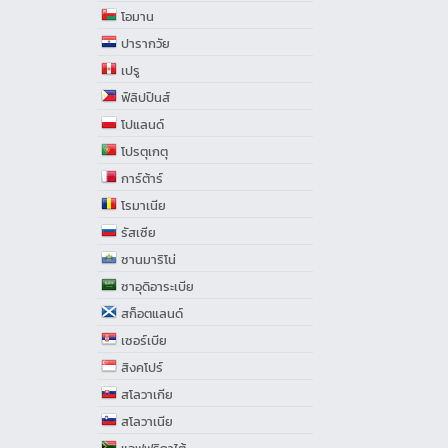
โอมาน
ปารากวัย
เปรู
ฟิลิปปินส์
โปแลนด์
โปรตุเกตุ
การ์ต้าร์
โรมาเนีย
รัสเซีย
ซานมาริโน่
ซาอุดิอาระเบีย
สก็อตแลนด์
เซอร์เบีย
สิงคโปร์
สโลวาเกีย
สโลวาเนีย