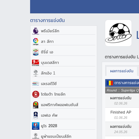
ตารางการแข่งขัน
L
พรีเมียร์ลีก
ลา ลีกา
ซีรี่ย์ เอ
ตารางการแข่งขัน L
บุนเดสลีกา
ผลการแข่งขัน
ลีกเอิง 1
ตารางการแข่งข
เอเรอดีวีซี
Round :: Superliga Qu
โตโยต้า ไทยลีก
ผลการแข่งขัน
02.06.26
แอฟริกาคัพออฟเนชันส์
Finished AP
เอฟเอ คัพ
01.06.26
ยูโร
2028
ผลการแข่งขัน
24.05.26
ยูฟ่าแชมเปียนส์ลีก