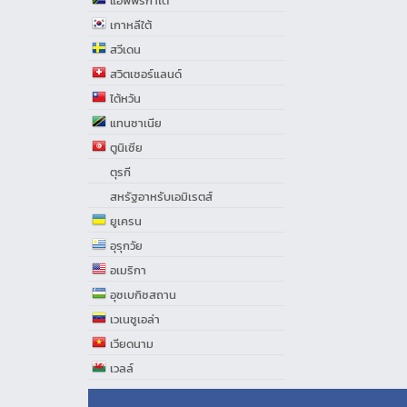
แอฟฟริกาไต้
เกาหลีใต้
สวีเดน
สวิตเซอร์แลนด์
ไต้หวัน
แทนซาเนีย
ตูนิเซีย
ตุรกี
สหรัฐอาหรับเอมิเรตส์
ยูเครน
อุรุกวัย
อเมริกา
อุซเบกิซสถาน
เวเนซูเอล่า
เวียดนาม
เวลล์