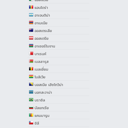
แอนโดร่า
อาเจนติน่า
อาเมเนีย
ออสเตรเลีย
ออสเตรีย
อาเซอร์ไบจาน
บาเรนห์
เบลลารุส
เบลเยี่ยม
โบลิเวีย
บอสเนีย เฮิซโกวิน่า
บอทสะวาน่า
บราซิล
บัลแกเรีย
แคมมารูน
ชิลี