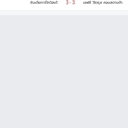
3 - 3
ชินเดียทาร์โกวิสเต้
เอฟซี วิโตรุล คอนสตานต้า