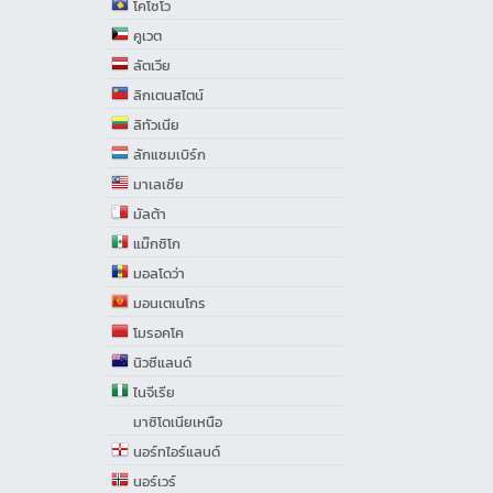
โคโซโว
คูเวต
ลัตเวีย
ลิกเตนสไตน์
ลิทัวเนีย
ลักแซมเบิร์ก
มาเลเซีย
มัลต้า
แม๊กซิโก
มอลโดว่า
มอนเตเนโกร
โมรอคโค
นิวซีแลนด์
ไนจีเรีย
มาซิโดเนียเหนือ
นอร์ทไอร์แลนด์
นอร์เวร์