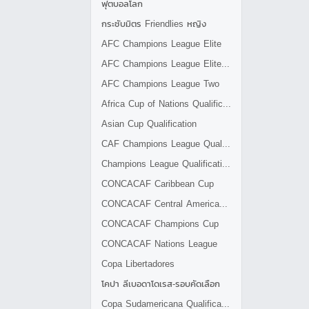
ฟุตบอลโลก
กระชับมิตร Friendlies
หญิง
AFC Champions League Elite
AFC Champions League Elite Qualification
AFC Champions League Two
Africa Cup of Nations Qualification
Asian Cup Qualification
CAF Champions League Qualification
Champions League Qualification
CONCACAF Caribbean Cup
CONCACAF Central American Cup
CONCACAF Champions Cup
CONCACAF Nations League
Copa Libertadores
โคปา ลีเบอดาโดเรส-รอบคัดเลือก
Copa Sudamericana Qualification 1