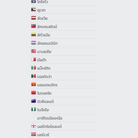
โคโซโว
คูเวต
ลัตเวีย
ลิกเตนสไตน์
ลิทัวเนีย
ลักแซมเบิร์ก
มาเลเซีย
มัลต้า
แม๊กซิโก
มอลโดว่า
มอนเตเนโกร
โมรอคโค
นิวซีแลนด์
ไนจีเรีย
มาซิโดเนียเหนือ
นอร์ทไอร์แลนด์
นอร์เวร์