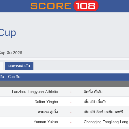
Cup
Cup จีน 2026
น
ผลการแข่งขัน
ัน : Cup จีน
-
Lanzhou Longyuan Athletic
ปักกิ่ง กั๋วอัน
-
Dalian Yingbo
เซี้ยงไฮ้ เสิ่นหัว
-
ซานตง ลู่เนิ่ง
เซี่ยงไฮ้ อีสต์ เอเชีย เอฟซี
-
Yunnan Yukun
Chongqing Tongliang Long