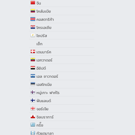
จีน
โคลัมเบีย
คอสตาริก้า
โครเอเชีย
ไซปรัส
เช็ก
เดนมาร์ค
เอกวาดอร์
อียิปต์
เอล ซาวาดอร์
เอสโทเนีย
หมู่เกาะ ฟาห์โร
ฟินแลนด์
จอร์เจีย
จิลบราทาร์
กรี๊ซ
กัวแตมาลา