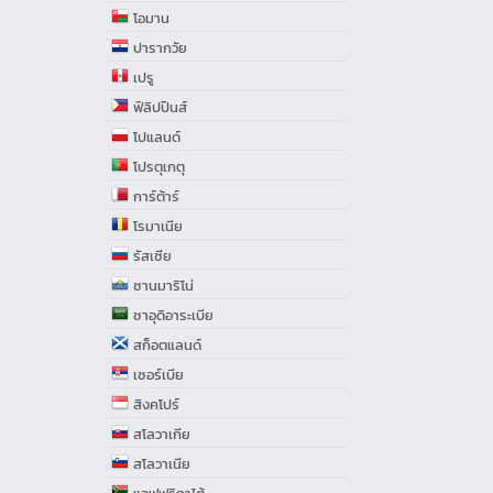
โอมาน
ปารากวัย
เปรู
ฟิลิปปินส์
โปแลนด์
โปรตุเกตุ
การ์ต้าร์
โรมาเนีย
รัสเซีย
ซานมาริโน่
ซาอุดิอาระเบีย
สก็อตแลนด์
เซอร์เบีย
สิงคโปร์
สโลวาเกีย
สโลวาเนีย