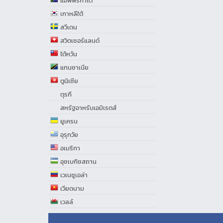
แอฟฟริกาไต้
เกาหลีใต้
สวีเดน
สวิตเซอร์แลนด์
ไต้หวัน
แทนซาเนีย
ตูนิเซีย
ตุรกี
สหรัฐอาหรับเอมิเรตส์
ยูเครน
อุรุกวัย
อเมริกา
อุซเบกิซสถาน
เวเนซูเอล่า
เวียดนาม
เวลล์