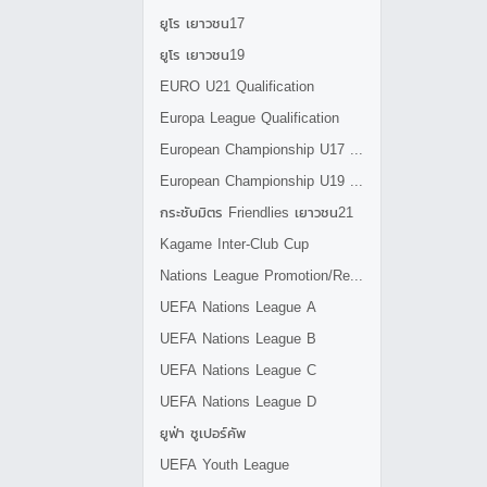
ยูโร เยาวชน17
ยูโร เยาวชน19
EURO U21 Qualification
Europa League Qualification
European Championship U17 Qualification
European Championship U19 Qualification
กระชับมิตร Friendlies เยาวชน21
Kagame Inter-Club Cup
Nations League Promotion/Relegation 3
UEFA Nations League A
UEFA Nations League B
UEFA Nations League C
UEFA Nations League D
ยูฟ่า ซูเปอร์คัพ
UEFA Youth League