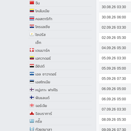
จีน
30.08.26 03:30
โคลัมเบีย
30.08.26 06:00
คอสตาริก้า
โครเอเชีย
02.09.26 03:30
ไซปรัส
02.09.26 05:30
เช็ก
04.09.26 05:30
เดนมาร์ค
เอกวาดอร์
05.09.26 03:30
อียิปต์
05.09.26 05:00
เอล ซาวาดอร์
05.09.26 07:30
เอสโทเนีย
06.09.26 05:00
หมู่เกาะ ฟาห์โร
ฟินแลนด์
06.09.26 05:00
จอร์เจีย
07.09.26 03:30
จิลบราทาร์
08.09.26 05:30
กรี๊ซ
กัวแตมาลา
09.09.26 07:30