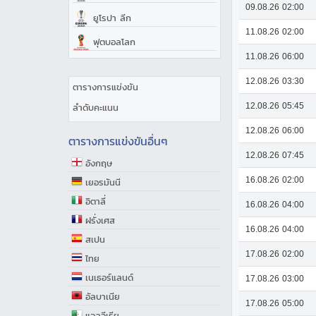
09.08.26 02:00
ยูโรปา ลีก
11.08.26 02:00
ฟุตบอลโลก
11.08.26 06:00
12.08.26 03:30
ตารางการแข่งขัน
12.08.26 05:45
ลำดับคะแนน
12.08.26 06:00
ตารางการแข่งขันอื่นๆ
12.08.26 07:45
อังกฤษ
16.08.26 02:00
เยอรมันนี
อิตาลี่
16.08.26 04:00
ฝรั่งเศส
16.08.26 04:00
สเปน
17.08.26 02:00
ไทย
เนเธอร์แลนด์
17.08.26 03:00
อัลบาเนีย
17.08.26 05:00
แอลจีเรีย