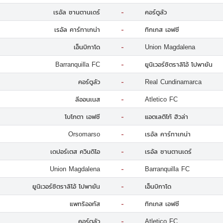
-
เรอัล ซานตานเดร์
คอร์ตูลัว
-
เรอัล คาร์ทาเกน่า
ทิกเกส เอฟซี
-
เอ็นบิกาโด
Union Magdalena
-
Barranquilla FC
ยูนิเวอร์ซิตราลิโอ้ โปพายัน
-
คอร์ตูลัว
Real Cundinamarca
-
ลีออนเนส
Atletico FC
-
โบโกตา เอฟซี
แอตเลติโก้ ฮิวล่า
-
Orsomarso
เรอัล คาร์ทาเกน่า
-
เดปอร์เตส ควินดิโอ
เรอัล ซานตานเดร์
-
Union Magdalena
Barranquilla FC
-
ยูนิเวอร์ซิตราลิโอ้ โปพายัน
เอ็นบิกาโด
-
แพทริออทัส
ทิกเกส เอฟซี
-
คอร์ตูลัว
Atletico FC