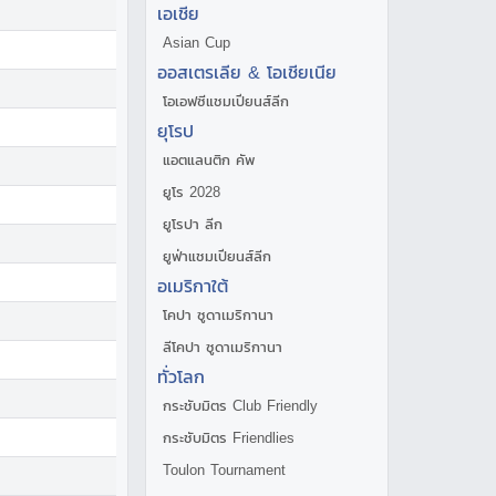
เอเชีย
Asian Cup
ออสเตรเลีย & โอเชียเนีย
โอเอฟซีแชมเปียนส์ลีก
ยุโรป
แอตแลนติก คัพ
ยูโร
2028
ยูโรปา ลีก
ยูฟ่าแชมเปียนส์ลีก
อเมริกาใต้
โคปา ซูดาเมริกานา
ลีโคปา ซูดาเมริกานา
ทั่วโลก
กระชับมิตร Club Friendly
กระชับมิตร Friendlies
Toulon Tournament