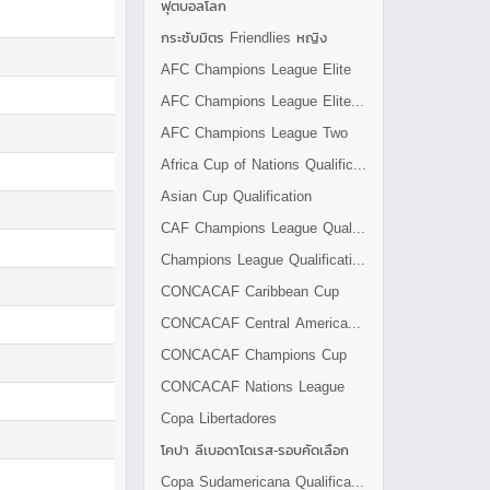
ฟุตบอลโลก
กระชับมิตร Friendlies
หญิง
AFC Champions League Elite
AFC Champions League Elite Qualification
AFC Champions League Two
Africa Cup of Nations Qualification
Asian Cup Qualification
CAF Champions League Qualification
Champions League Qualification
CONCACAF Caribbean Cup
CONCACAF Central American Cup
CONCACAF Champions Cup
CONCACAF Nations League
Copa Libertadores
โคปา ลีเบอดาโดเรส-รอบคัดเลือก
Copa Sudamericana Qualification 1