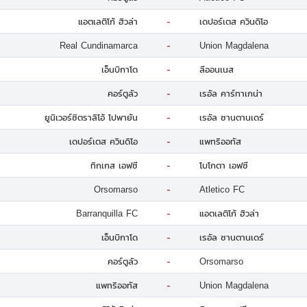
-
แอตเลติโก้ ฮิวล่า
เดปอร์เตส ควินดิโอ
-
Real Cundinamarca
Union Magdalena
-
เอ็นบิกาโด
ลีออนเนส
-
คอร์ตูลัว
เรอัล คาร์ทาเกน่า
-
ยูนิเวอร์ซิตราลิโอ้ โปพายัน
เรอัล ซานตานเดร์
-
เดปอร์เตส ควินดิโอ
แพทริออทัส
-
ทิกเกส เอฟซี
โบโกตา เอฟซี
-
Orsomarso
Atletico FC
-
Barranquilla FC
แอตเลติโก้ ฮิวล่า
-
เอ็นบิกาโด
เรอัล ซานตานเดร์
-
คอร์ตูลัว
Orsomarso
-
แพทริออทัส
Union Magdalena