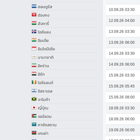
ฮอนดูรัส
10.09.26 03:30
ฮ่องกง
12.09.26 04:00
ฮังการี่
13.09.26 03:30
ไอซ์แลน
อินเดีย
13.09.26 06:00
อินโดนีเซีย
14.09.26 03:30
นานาชาติ
14.09.26 06:00
อิหร่าน
อิรัก
15.09.26 03:30
ไอร์แลนด์
15.09.26 05:45
อิสราเอล
15.09.26 08:00
จาไมก้า
ญี่ปุ่ณ
18.09.26 03:30
จอร์แดน
18.09.26 06:00
คาซัคสถาน
19.09.26 06:05
เคนย่า