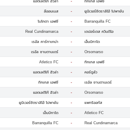
-
แอตเลติโก้ ฮิวล่า
ทิกเกส เอฟซี
-
ลีออนเนส
ยูนิเวอร์ซิตราลิโอ้ โปพายัน
-
โบโกตา เอฟซี
Barranquilla FC
-
Real Cundinamarca
เดปอร์เตส ควินดิโอ
-
เรอัล คาร์ทาเกน่า
เอ็นบิกาโด
-
เรอัล ซานตานเดร์
Orsomarso
-
Atletico FC
ทิกเกส เอฟซี
-
แอตเลติโก้ ฮิวล่า
คอร์ตูลัว
-
ทิกเกส เอฟซี
เรอัล ซานตานเดร์
-
แอตเลติโก้ ฮิวล่า
Orsomarso
-
ยูนิเวอร์ซิตราลิโอ้ โปพายัน
แพทริออทัส
-
เอ็นบิกาโด
Atletico FC
-
Barranquilla FC
Real Cundinamarca