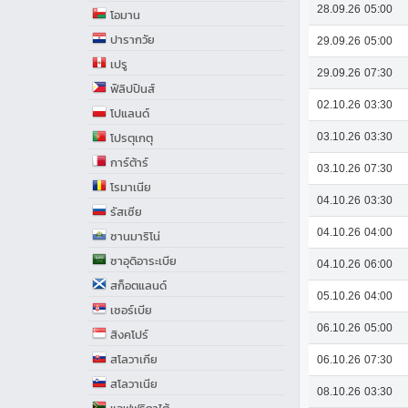
28.09.26 05:00
โอมาน
ปารากวัย
29.09.26 05:00
เปรู
29.09.26 07:30
ฟิลิปปินส์
02.10.26 03:30
โปแลนด์
03.10.26 03:30
โปรตุเกตุ
การ์ต้าร์
03.10.26 07:30
โรมาเนีย
04.10.26 03:30
รัสเซีย
04.10.26 04:00
ซานมาริโน่
ซาอุดิอาระเบีย
04.10.26 06:00
สก็อตแลนด์
05.10.26 04:00
เซอร์เบีย
06.10.26 05:00
สิงคโปร์
สโลวาเกีย
06.10.26 07:30
สโลวาเนีย
08.10.26 03:30