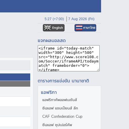
5:27 (+7:00)
7 Aug 2026 (Fri)
แจกผลบอลสด
ตารางการแข่งขัน นานาชาติ
แอฟริกา
แอฟริกาคัพออฟเนชันส์
ซีเอเอฟ แชมเปียนส์ ลีก
CAF Confederation Cup
ซีเอเอฟ ซุปเปอร์คัพ