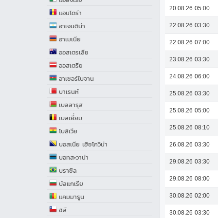
20.08.26 05:00
แอนโดร่า
22.08.26 03:30
อาเจนติน่า
อาเมเนีย
22.08.26 07:00
ออสเตรเลีย
23.08.26 03:30
ออสเตรีย
24.08.26 06:00
อาเซอร์ไบจาน
บาเรนห์
25.08.26 03:30
เบลลารุส
25.08.26 05:00
เบลเยี่ยม
25.08.26 08:10
โบลิเวีย
บอสเนีย เฮิซโกวิน่า
26.08.26 03:30
บอทสะวาน่า
29.08.26 03:30
บราซิล
29.08.26 08:00
บัลแกเรีย
30.08.26 02:00
แคมมารูน
ชิลี
30.08.26 03:30