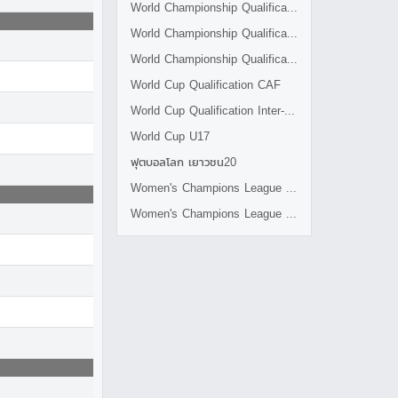
World Championship Qualification AFC 1
World Championship Qualification CONCACAF 1
World Championship Qualification UEFA 1
World Cup Qualification CAF
World Cup Qualification Inter-Confederation
World Cup U17
ฟุตบอลโลก เยาวชน20
Women's Champions League
หญิง
Women's Champions League Qualification
หญิง