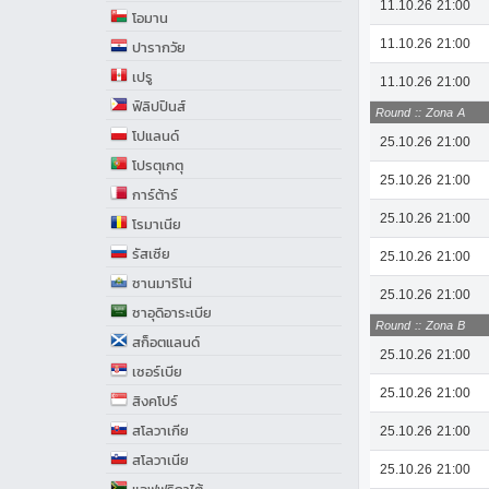
11.10.26 21:00
โอมาน
11.10.26 21:00
ปารากวัย
เปรู
11.10.26 21:00
ฟิลิปปินส์
Round :: Zona A
โปแลนด์
25.10.26 21:00
โปรตุเกตุ
25.10.26 21:00
การ์ต้าร์
25.10.26 21:00
โรมาเนีย
รัสเซีย
25.10.26 21:00
ซานมาริโน่
25.10.26 21:00
ซาอุดิอาระเบีย
Round :: Zona B
สก็อตแลนด์
25.10.26 21:00
เซอร์เบีย
25.10.26 21:00
สิงคโปร์
สโลวาเกีย
25.10.26 21:00
สโลวาเนีย
25.10.26 21:00