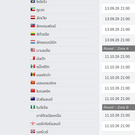
โคโซโว
13.09.26 21:00
คูเวต
ลัตเวีย
13.09.26 21:00
ลิกเตนสไตน์
13.09.26 21:00
ลิทัวเนีย
13.09.26 21:00
ลักแซมเบิร์ก
Round :: Zona A
มาเลเซีย
11.10.26 21:00
มัลต้า
แม๊กซิโก
11.10.26 21:00
มอลโดว่า
11.10.26 21:00
มอนเตเนโกร
11.10.26 21:00
โมรอคโค
11.10.26 21:00
นิวซีแลนด์
ไนจีเรีย
Round :: Zona B
มาซิโดเนียเหนือ
11.10.26 21:00
นอร์ทไอร์แลนด์
11.10.26 21:00
นอร์เวร์