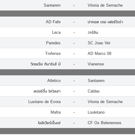
-
Santarem
Vitoria de Sernache
-
AD Fafe
ปากอส เดอ เฟอร์ไรร่า
-
Leca
วาร์ซิม
-
Paredes
SC Joao Ver
-
Trofense
AD Marco 09
-
วิตอเรีย กิมาไรส์ บี
Vianense
-
Atletico
Santarem
-
สปอร์ติ้ง โควิลฮา
Caldas
-
Lusitano de Evora
Vitoria de Sernache
-
Mafra
Louletano
-
โอลิเวียร์เร็นเซ่
CF Os Belenenses