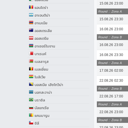
15.08.26 23:00
แอนโดร่า
Round :: Zona A
อาเจนติน่า
15.08.26 23:30
อาเมเนีย
16.08.26 23:00
ออสเตรเลีย
Round :: Zona B
ออสเตรีย
16.08.26 23:00
อาเซอร์ไบจาน
บาเรนห์
16.08.26 23:30
เบลลารุส
Round :: Zona A
เบลเยี่ยม
17.08.26 02:00
โบลิเวีย
22.08.26 02:30
บอสเนีย เฮิซโกวิน่า
Round :: Zona B
บอทสะวาน่า
22.08.26 17:00
บราซิล
Round :: Zona A
บัลแกเรีย
22.08.26 23:00
แคมมารูน
Round :: Zona B
ชิลี
22.08.26 23:00