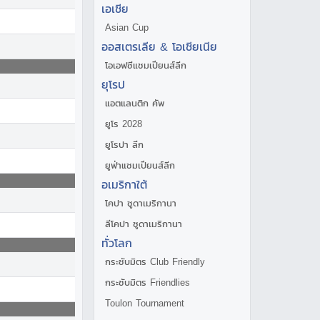
เอเชีย
Asian Cup
ออสเตรเลีย & โอเชียเนีย
โอเอฟซีแชมเปียนส์ลีก
ยุโรป
แอตแลนติก คัพ
ยูโร
2028
ยูโรปา ลีก
ยูฟ่าแชมเปียนส์ลีก
อเมริกาใต้
โคปา ซูดาเมริกานา
ลีโคปา ซูดาเมริกานา
ทั่วโลก
กระชับมิตร Club Friendly
กระชับมิตร Friendlies
Toulon Tournament