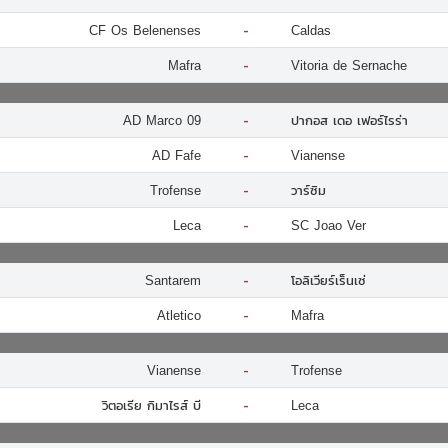
-
CF Os Belenenses
Caldas
-
Mafra
Vitoria de Sernache
-
AD Marco 09
ปากอส เดอ เฟอร์ไรร่า
-
AD Fafe
Vianense
-
Trofense
วาร์ซิม
-
Leca
SC Joao Ver
-
Santarem
โอลิเวียร์เร็นเซ่
-
Atletico
Mafra
-
Vianense
Trofense
-
วิตอเรีย กิมาไรส์ บี
Leca