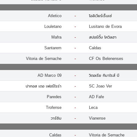
-
Atletico
โอลิเวียร์เร็นเซ่
-
Louletano
Lusitano de Evora
-
Mafra
สปอร์ติ้ง โควิลฮา
-
Santarem
Caldas
-
Vitoria de Sernache
CF Os Belenenses
-
AD Marco 09
วิตอเรีย กิมาไรส์ บี
-
ปากอส เดอ เฟอร์ไรร่า
SC Joao Ver
-
Paredes
AD Fafe
-
Trofense
Leca
-
วาร์ซิม
Vianense
-
Caldas
Vitoria de Sernache