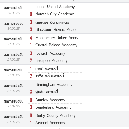
1
Leeds United Academy
ผลการแข่งขัน
0
30.09.25
Norwich City Academy
3
เลสเตอร์ ซิตี้ อะคาเดมี่
ผลการแข่งขัน
3
30.09.25
Blackburn Rovers Academy
4
Manchester United Academy
ผลการแข่งขัน
1
27.09.25
Crystal Palace Academy
3
Ipswich Academy
ผลการแข่งขัน
2
27.09.25
Liverpool Academy
1
เชลซี อะคาเดมี่
ผลการแข่งขัน
2
27.09.25
สโต๊ค ซิตี้ อะคาเดมี่
1
Birmingham Academy
ผลการแข่งขัน
3
27.09.25
ฟูแล่ม อคาเดมี่
0
Burnley Academy
ผลการแข่งขัน
3
27.09.25
Sunderland Academy
0
Derby County Academy
ผลการแข่งขัน
1
27.09.25
Arsenal Academy