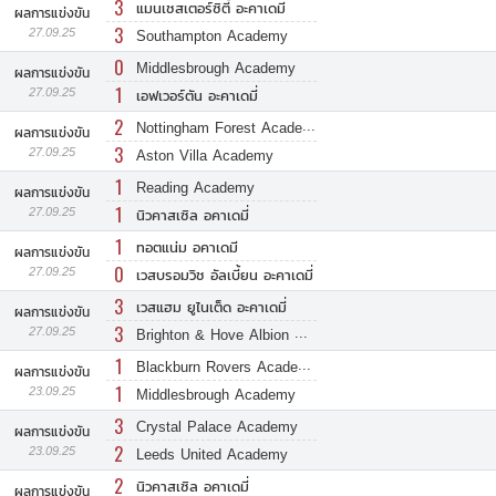
3
แมนเชสเตอร์ซิตี้ อะคาเดมี่
ผลการแข่งขัน
3
27.09.25
Southampton Academy
0
Middlesbrough Academy
ผลการแข่งขัน
1
27.09.25
เอฟเวอร์ตัน อะคาเดมี่
2
Nottingham Forest Academy
ผลการแข่งขัน
3
27.09.25
Aston Villa Academy
1
Reading Academy
ผลการแข่งขัน
1
27.09.25
นิวคาสเซิล อคาเดมี่
1
ทอตแน่ม อคาเดมี
ผลการแข่งขัน
0
27.09.25
เวสบรอมวิช อัลเบี้ยน อะคาเดมี่
3
เวสแฮม ยูไนเต็ด อะคาเดมี่
ผลการแข่งขัน
3
27.09.25
Brighton & Hove Albion Academy
1
Blackburn Rovers Academy
ผลการแข่งขัน
1
23.09.25
Middlesbrough Academy
3
Crystal Palace Academy
ผลการแข่งขัน
2
23.09.25
Leeds United Academy
2
นิวคาสเซิล อคาเดมี่
ผลการแข่งขัน