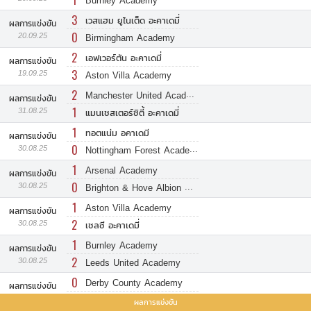
1
Burnley Academy
3
เวสแฮม ยูไนเต็ด อะคาเดมี่
ผลการแข่งขัน
0
20.09.25
Birmingham Academy
2
เอฟเวอร์ตัน อะคาเดมี่
ผลการแข่งขัน
3
19.09.25
Aston Villa Academy
2
Manchester United Academy
ผลการแข่งขัน
1
31.08.25
แมนเชสเตอร์ซิตี้ อะคาเดมี่
1
ทอตแน่ม อคาเดมี
ผลการแข่งขัน
0
30.08.25
Nottingham Forest Academy
1
Arsenal Academy
ผลการแข่งขัน
0
30.08.25
Brighton & Hove Albion Academy
1
Aston Villa Academy
ผลการแข่งขัน
2
30.08.25
เชลซี อะคาเดมี่
1
Burnley Academy
ผลการแข่งขัน
2
30.08.25
Leeds United Academy
0
Derby County Academy
ผลการแข่งขัน
2
30.08.25
เลสเตอร์ ซิตี้ อะคาเดมี่
ผลการแข่งขัน