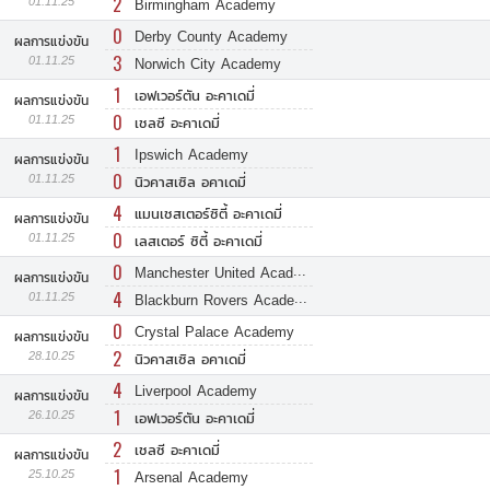
2
01.11.25
Birmingham Academy
0
Derby County Academy
ผลการแข่งขัน
3
01.11.25
Norwich City Academy
1
เอฟเวอร์ตัน อะคาเดมี่
ผลการแข่งขัน
0
01.11.25
เชลซี อะคาเดมี่
1
Ipswich Academy
ผลการแข่งขัน
0
01.11.25
นิวคาสเซิล อคาเดมี่
4
แมนเชสเตอร์ซิตี้ อะคาเดมี่
ผลการแข่งขัน
0
01.11.25
เลสเตอร์ ซิตี้ อะคาเดมี่
0
Manchester United Academy
ผลการแข่งขัน
4
01.11.25
Blackburn Rovers Academy
0
Crystal Palace Academy
ผลการแข่งขัน
2
28.10.25
นิวคาสเซิล อคาเดมี่
4
Liverpool Academy
ผลการแข่งขัน
1
26.10.25
เอฟเวอร์ตัน อะคาเดมี่
2
เชลซี อะคาเดมี่
ผลการแข่งขัน
1
25.10.25
Arsenal Academy