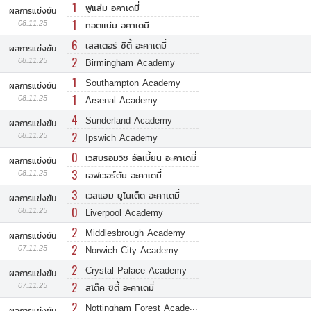
1
ฟูแล่ม อคาเดมี่
ผลการแข่งขัน
1
08.11.25
ทอตแน่ม อคาเดมี
6
เลสเตอร์ ซิตี้ อะคาเดมี่
ผลการแข่งขัน
2
08.11.25
Birmingham Academy
1
Southampton Academy
ผลการแข่งขัน
1
08.11.25
Arsenal Academy
4
Sunderland Academy
ผลการแข่งขัน
2
08.11.25
Ipswich Academy
0
เวสบรอมวิช อัลเบี้ยน อะคาเดมี่
ผลการแข่งขัน
3
08.11.25
เอฟเวอร์ตัน อะคาเดมี่
3
เวสแฮม ยูไนเต็ด อะคาเดมี่
ผลการแข่งขัน
0
08.11.25
Liverpool Academy
2
Middlesbrough Academy
ผลการแข่งขัน
2
07.11.25
Norwich City Academy
2
Crystal Palace Academy
ผลการแข่งขัน
2
07.11.25
สโต๊ค ซิตี้ อะคาเดมี่
2
Nottingham Forest Academy
ผลการแข่งขัน