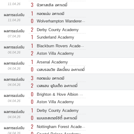
3
11.04.26
นิวคาสเซิล อคาเดมี่
1
ทอตแน่ม อคาเดมี
ผลการแข่งขัน
0
11.04.26
Wolverhampton Wanderers Academy
2
Derby County Academy
ผลการแข่งขัน
1
07.04.26
Sunderland Academy
1
Blackburn Rovers Academy
ผลการแข่งขัน
2
06.04.26
Aston Villa Academy
1
Arsenal Academy
ผลการแข่งขัน
0
04.04.26
เวสบรอมวิช อัลเบี้ยน อะคาเดมี่
3
ทอตแน่ม อคาเดมี
ผลการแข่งขัน
2
04.04.26
เวสแฮม ยูไนเต็ด อะคาเดมี่
0
Brighton & Hove Albion Academy
ผลการแข่งขัน
0
04.04.26
Aston Villa Academy
1
Derby County Academy
ผลการแข่งขัน
0
04.04.26
แมนเชสเตอร์ซิตี้ อะคาเดมี่
2
Nottingham Forest Academy
ผลการแข่งขัน
04.04.26