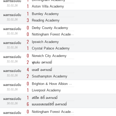
ผลการแข่งขัน
1
31.01.26
Aston Villa Academy
1
Burnley Academy
ผลการแข่งขัน
3
31.01.26
Reading Academy
0
Derby County Academy
ผลการแข่งขัน
0
31.01.26
Nottingham Forest Academy
2
Ipswich Academy
ผลการแข่งขัน
1
31.01.26
Crystal Palace Academy
0
Norwich City Academy
ผลการแข่งขัน
2
31.01.26
ฟูแล่ม อคาเดมี่
4
เชลซี อะคาเดมี่
ผลการแข่งขัน
2
31.01.26
Southampton Academy
0
Brighton & Hove Albion Academy
ผลการแข่งขัน
1
31.01.26
Liverpool Academy
1
สโต๊ค ซิตี้ อะคาเดมี่
ผลการแข่งขัน
6
30.01.26
แมนเชสเตอร์ซิตี้ อะคาเดมี่
0
Nottingham Forest Academy
ผลการแข่งขัน