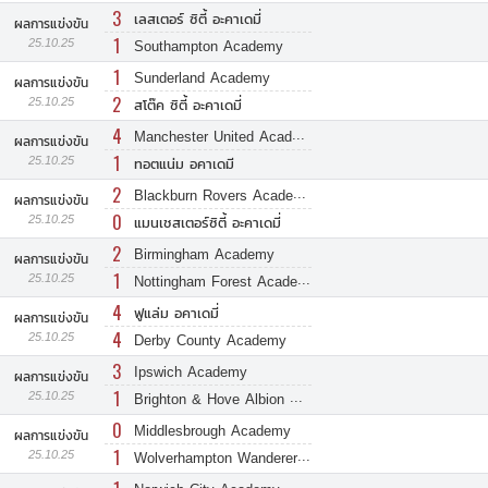
3
เลสเตอร์ ซิตี้ อะคาเดมี่
ผลการแข่งขัน
1
25.10.25
Southampton Academy
1
Sunderland Academy
ผลการแข่งขัน
2
25.10.25
สโต๊ค ซิตี้ อะคาเดมี่
4
Manchester United Academy
ผลการแข่งขัน
1
25.10.25
ทอตแน่ม อคาเดมี
2
Blackburn Rovers Academy
ผลการแข่งขัน
0
25.10.25
แมนเชสเตอร์ซิตี้ อะคาเดมี่
2
Birmingham Academy
ผลการแข่งขัน
1
25.10.25
Nottingham Forest Academy
4
ฟูแล่ม อคาเดมี่
ผลการแข่งขัน
4
25.10.25
Derby County Academy
3
Ipswich Academy
ผลการแข่งขัน
1
25.10.25
Brighton & Hove Albion Academy
0
Middlesbrough Academy
ผลการแข่งขัน
1
25.10.25
Wolverhampton Wanderers Academy