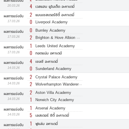
ผลการแข่งขัน
4
20.03.26
เวสแฮม ยูไนเต็ด อะคาเดมี่
2
แมนเชสเตอร์ซิตี้ อะคาเดมี่
ผลการแข่งขัน
0
17.03.26
Liverpool Academy
0
Burnley Academy
ผลการแข่งขัน
2
17.03.26
Brighton & Hove Albion Academy
1
Leeds United Academy
ผลการแข่งขัน
0
17.03.26
ทอตแน่ม อคาเดมี
4
เชลซี อะคาเดมี่
ผลการแข่งขัน
0
14.03.26
Sunderland Academy
2
Crystal Palace Academy
ผลการแข่งขัน
2
14.03.26
Wolverhampton Wanderers Academy
2
Aston Villa Academy
ผลการแข่งขัน
1
14.03.26
Norwich City Academy
1
Arsenal Academy
ผลการแข่งขัน
5
14.03.26
เลสเตอร์ ซิตี้ อะคาเดมี่
1
ฟูแล่ม อคาเดมี่
ผลการแข่งขัน