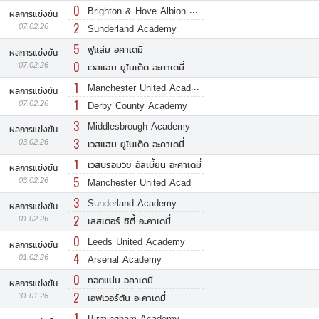
0
Brighton & Hove Albion Academy
ผลการแข่งขัน
2
07.02.26
Sunderland Academy
5
ฟูแล่ม อคาเดมี่
ผลการแข่งขัน
0
07.02.26
เวสแฮม ยูไนเต็ด อะคาเดมี่
1
Manchester United Academy
ผลการแข่งขัน
1
07.02.26
Derby County Academy
3
Middlesbrough Academy
ผลการแข่งขัน
3
03.02.26
เวสแฮม ยูไนเต็ด อะคาเดมี่
1
เวสบรอมวิช อัลเบี้ยน อะคาเดมี่
ผลการแข่งขัน
5
03.02.26
Manchester United Academy
3
Sunderland Academy
ผลการแข่งขัน
2
01.02.26
เลสเตอร์ ซิตี้ อะคาเดมี่
0
Leeds United Academy
ผลการแข่งขัน
4
01.02.26
Arsenal Academy
0
ทอตแน่ม อคาเดมี
ผลการแข่งขัน
2
31.01.26
เอฟเวอร์ตัน อะคาเดมี่
1
Birmingham Academy