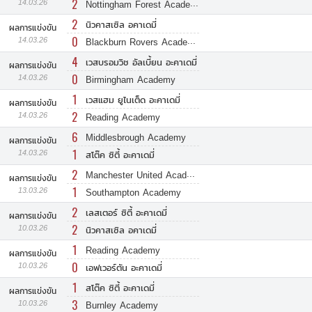
2
14.03.26
Nottingham Forest Academy
2
นิวคาสเซิล อคาเดมี่
ผลการแข่งขัน
0
14.03.26
Blackburn Rovers Academy
4
เวสบรอมวิช อัลเบี้ยน อะคาเดมี่
ผลการแข่งขัน
0
14.03.26
Birmingham Academy
1
เวสแฮม ยูไนเต็ด อะคาเดมี่
ผลการแข่งขัน
2
14.03.26
Reading Academy
6
Middlesbrough Academy
ผลการแข่งขัน
1
14.03.26
สโต๊ค ซิตี้ อะคาเดมี่
2
Manchester United Academy
ผลการแข่งขัน
1
13.03.26
Southampton Academy
2
เลสเตอร์ ซิตี้ อะคาเดมี่
ผลการแข่งขัน
2
10.03.26
นิวคาสเซิล อคาเดมี่
1
Reading Academy
ผลการแข่งขัน
0
10.03.26
เอฟเวอร์ตัน อะคาเดมี่
1
สโต๊ค ซิตี้ อะคาเดมี่
ผลการแข่งขัน
3
10.03.26
Burnley Academy