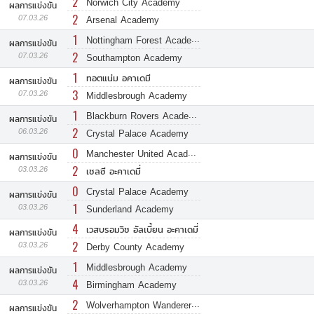
2
Norwich City Academy
ผลการแข่งขัน
2
07.03.26
Arsenal Academy
1
Nottingham Forest Academy
ผลการแข่งขัน
2
07.03.26
Southampton Academy
1
ทอตแน่ม อคาเดมี
ผลการแข่งขัน
3
07.03.26
Middlesbrough Academy
1
Blackburn Rovers Academy
ผลการแข่งขัน
2
06.03.26
Crystal Palace Academy
0
Manchester United Academy
ผลการแข่งขัน
2
03.03.26
เชลซี อะคาเดมี่
0
Crystal Palace Academy
ผลการแข่งขัน
1
03.03.26
Sunderland Academy
4
เวสบรอมวิช อัลเบี้ยน อะคาเดมี่
ผลการแข่งขัน
2
03.03.26
Derby County Academy
1
Middlesbrough Academy
ผลการแข่งขัน
4
03.03.26
Birmingham Academy
2
Wolverhampton Wanderers Academy
ผลการแข่งขัน