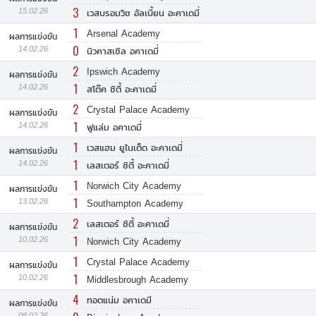
3
15.02.26
เวสบรอมวิช อัลเบี้ยน อะคาเดมี่
1
Arsenal Academy
ผลการแข่งขัน
0
14.02.26
นิวคาสเซิล อคาเดมี่
2
Ipswich Academy
ผลการแข่งขัน
1
14.02.26
สโต๊ค ซิตี้ อะคาเดมี่
2
Crystal Palace Academy
ผลการแข่งขัน
1
14.02.26
ฟูแล่ม อคาเดมี่
1
เวสแฮม ยูไนเต็ด อะคาเดมี่
ผลการแข่งขัน
1
14.02.26
เลสเตอร์ ซิตี้ อะคาเดมี่
1
Norwich City Academy
ผลการแข่งขัน
1
13.02.26
Southampton Academy
2
เลสเตอร์ ซิตี้ อะคาเดมี่
ผลการแข่งขัน
1
10.02.26
Norwich City Academy
1
Crystal Palace Academy
ผลการแข่งขัน
1
10.02.26
Middlesbrough Academy
4
ทอตแน่ม อคาเดมี
ผลการแข่งขัน
08.02.26