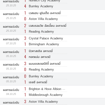
1
Norwich City Academy
ผลการแข่งขัน
4
25.10.25
Burnley Academy
1
เวสแฮม ยูไนเต็ด อะคาเดมี่
ผลการแข่งขัน
0
25.10.25
Aston Villa Academy
2
เวสบรอมวิช อัลเบี้ยน อะคาเดมี่
ผลการแข่งขัน
1
25.10.25
Reading Academy
3
Crystal Palace Academy
ผลการแข่งขัน
1
07.10.25
Birmingham Academy
1
นิวคาสเซิล อคาเดมี่
ผลการแข่งขัน
4
05.10.25
ทอตแน่ม อคาเดมี
3
แมนเชสเตอร์ซิตี้ อะคาเดมี่
ผลการแข่งขัน
0
05.10.25
Reading Academy
0
Burnley Academy
ผลการแข่งขัน
1
05.10.25
เชลซี อะคาเดมี่
1
Brighton & Hove Albion Academy
ผลการแข่งขัน
1
04.10.25
Middlesbrough Academy
3
Aston Villa Academy
ผลการแข่งขัน