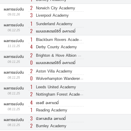
2
Norwich City Academy
ผลการแข่งขัน
3
09.01.26
Liverpool Academy
1
Sunderland Academy
ผลการแข่งขัน
2
06.12.25
แมนเชสเตอร์ซิตี้ อะคาเดมี่
1
Blackburn Rovers Academy
ผลการแข่งขัน
4
11.11.25
Derby County Academy
2
Brighton & Hove Albion Academy
ผลการแข่งขัน
0
09.11.25
แมนเชสเตอร์ซิตี้ อะคาเดมี่
2
Aston Villa Academy
ผลการแข่งขัน
0
08.11.25
Wolverhampton Wanderers Academy
1
Leeds United Academy
ผลการแข่งขัน
2
08.11.25
Nottingham Forest Academy
4
เชลซี อะคาเดมี่
ผลการแข่งขัน
1
08.11.25
Reading Academy
3
นิวคาสเซิล อคาเดมี่
ผลการแข่งขัน
2
08.11.25
Burnley Academy