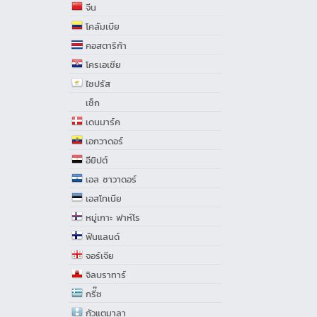
จีน
โคลัมเบีย
คอสตาริก้า
โครเอเชีย
ไซปรัส
เช็ก
เดนมาร์ค
เอกวาดอร์
อียิปต์
เอล ซาวาดอร์
เอสโทเนีย
หมู่เกาะ ฟาห์โร
ฟินแลนด์
จอร์เจีย
จิลบราทาร์
กรี๊ซ
กัวแตมาลา