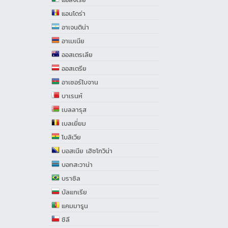
แอนโดร่า
อาเจนติน่า
อาเมเนีย
ออสเตรเลีย
ออสเตรีย
อาเซอร์ไบจาน
บาเรนห์
เบลลารุส
เบลเยี่ยม
โบลิเวีย
บอสเนีย เฮิซโกวิน่า
บอทสะวาน่า
บราซิล
บัลแกเรีย
แคมมารูน
ชิลี