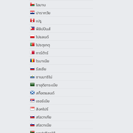
โอมาน
ปารากวัย
เปรู
ฟิลิปปินส์
โปแลนด์
โปรตุเกตุ
การ์ต้าร์
โรมาเนีย
รัสเซีย
ซานมาริโน่
ซาอุดิอาระเบีย
สก็อตแลนด์
เซอร์เบีย
สิงคโปร์
สโลวาเกีย
สโลวาเนีย