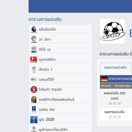
ตารางการแข่งขัน
B
พรีเมียร์ลีก
ลา ลีกา
ซีรี่ย์ เอ
ตารางการแข่งขัน B
บุนเดสลีกา
ผลการแข่งขัน
ลีกเอิง 1
ตารางการแข่งข
เอเรอดีวีซี
Round :: Bundesliga Q
โตโยต้า ไทยลีก
ผลแข่งขัน (ทด
เวลา)
แอฟริกาคัพออฟเนชันส์
26.05.26
เอฟเอ คัพ
ผลการแข่งขัน
22.05.26
ยูโร
2028
ยูฟ่าแชมเปียนส์ลีก