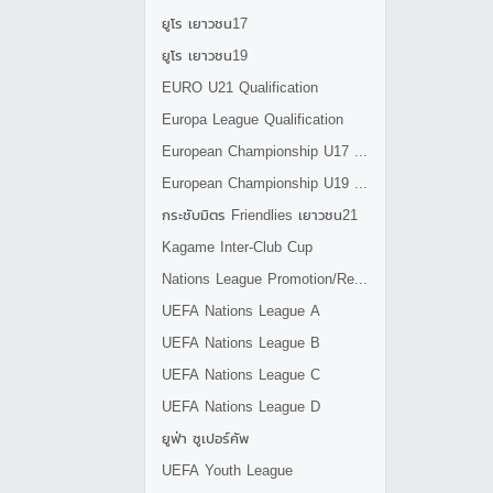
ยูโร เยาวชน17
ยูโร เยาวชน19
EURO U21 Qualification
Europa League Qualification
European Championship U17 Qualification
European Championship U19 Qualification
กระชับมิตร Friendlies เยาวชน21
Kagame Inter-Club Cup
Nations League Promotion/Relegation 3
UEFA Nations League A
UEFA Nations League B
UEFA Nations League C
UEFA Nations League D
ยูฟ่า ซูเปอร์คัพ
UEFA Youth League