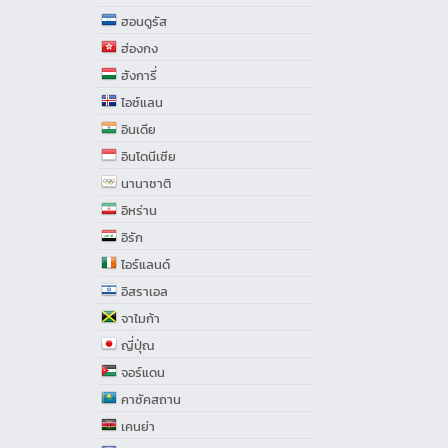
ฮอนดูรัส
ฮ่องกง
ฮังการี่
ไอซ์แลน
อินเดีย
อินโดนีเซีย
นานาชาติ
อิหร่าน
อิรัก
ไอร์แลนด์
อิสราเอล
จาไมก้า
ญี่ปุ่ณ
จอร์แดน
คาซัคสถาน
เคนย่า