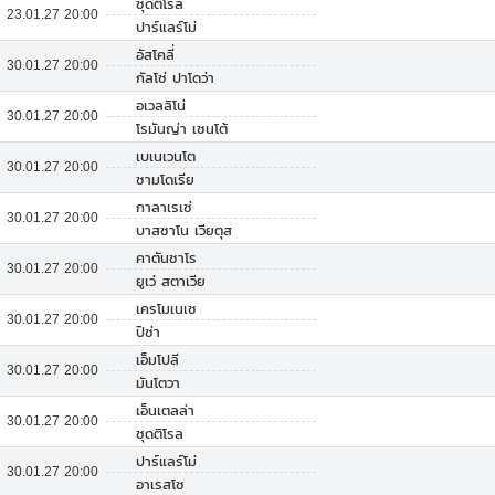
ซุดติโรล
23.01.27 20:00
ปาร์แลร์โม่
อัสโคลี่
30.01.27 20:00
กัลโซ่ ปาโดว่า
อเวลลิโน่
30.01.27 20:00
โรมันญ่า เซนโต้
เบเนเวนโต
30.01.27 20:00
ซามโดเรีย
กาลาเรเซ่
30.01.27 20:00
บาสซาโน เวียตุส
คาตันซาโร
30.01.27 20:00
ยูเว่ สตาเวีย
เครโมเนเซ
30.01.27 20:00
ปิซ่า
เอ็มโปลี
30.01.27 20:00
มันโตวา
เอ็นเตลล่า
30.01.27 20:00
ซุดติโรล
ปาร์แลร์โม่
30.01.27 20:00
อาเรสโซ