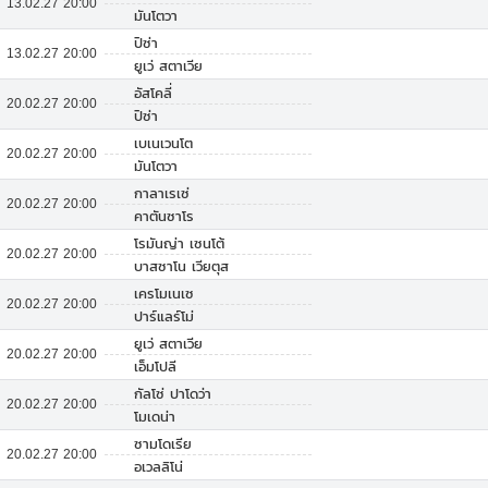
13.02.27 20:00
มันโตวา
ปิซ่า
13.02.27 20:00
ยูเว่ สตาเวีย
อัสโคลี่
20.02.27 20:00
ปิซ่า
เบเนเวนโต
20.02.27 20:00
มันโตวา
กาลาเรเซ่
20.02.27 20:00
คาตันซาโร
โรมันญ่า เซนโต้
20.02.27 20:00
บาสซาโน เวียตุส
เครโมเนเซ
20.02.27 20:00
ปาร์แลร์โม่
ยูเว่ สตาเวีย
20.02.27 20:00
เอ็มโปลี
กัลโซ่ ปาโดว่า
20.02.27 20:00
โมเดน่า
ซามโดเรีย
20.02.27 20:00
อเวลลิโน่