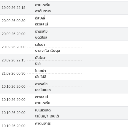
ซามโดเรีย
19.09.26 22:15
คาตันซาโร
อัสโคลี่
20.09.26 00:30
อเวลลิโน่
อาเรสโซ
20.09.26 20:00
ซุดติโรล
เวโรน่า
20.09.26 20:00
บาสซาโน เวียตุส
มันโตวา
20.09.26 22:15
ปิซ่า
โมเดน่า
21.09.26 00:30
เอ็มโปลี
อาเรสโซ
10.10.26 20:00
เครโมเนเซ
อเวลลิโน่
10.10.26 20:00
ซามโดเรีย
เบเนเวนโต
10.10.26 20:00
โรมันญ่า เซนโต้
คาตันซาโร
10.10.26 20:00