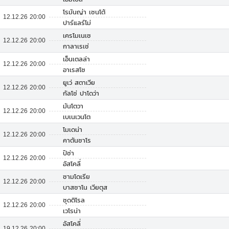
โรมันญ่า เซนโต้
12.12.26 20:00
ปาร์แลร์โม่
เครโมเนเซ
12.12.26 20:00
กาลาเรเซ่
เอ็นเตลล่า
12.12.26 20:00
อาเรสโซ
ยูเว่ สตาเวีย
12.12.26 20:00
กัลโซ่ ปาโดว่า
มันโตวา
12.12.26 20:00
เบเนเวนโต
โมเดน่า
12.12.26 20:00
คาตันซาโร
ปิซ่า
12.12.26 20:00
อัสโคลี่
ซามโดเรีย
12.12.26 20:00
บาสซาโน เวียตุส
ซุดติโรล
12.12.26 20:00
เวโรน่า
อัสโคลี่
19.12.26 20:00