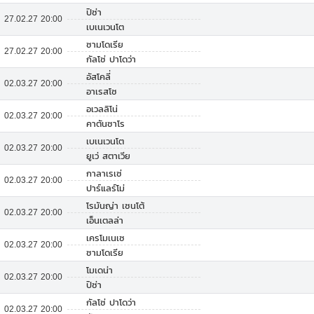
ปิซ่า
27.02.27 20:00
เบเนเวนโต
ซามโดเรีย
27.02.27 20:00
กัลโซ่ ปาโดว่า
อัสโคลี่
02.03.27 20:00
อาเรสโซ
อเวลลิโน่
02.03.27 20:00
คาตันซาโร
เบเนเวนโต
02.03.27 20:00
ยูเว่ สตาเวีย
กาลาเรเซ่
02.03.27 20:00
ปาร์แลร์โม่
โรมันญ่า เซนโต้
02.03.27 20:00
เอ็นเตลล่า
เครโมเนเซ
02.03.27 20:00
ซามโดเรีย
โมเดน่า
02.03.27 20:00
ปิซ่า
กัลโซ่ ปาโดว่า
02.03.27 20:00