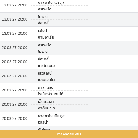
บาสซาโน เวียตุส
13.03.27 20:00
อาเรสโซ
โมเดน่า
13.03.27 20:00
อัสโคลี่
เวโรน่า
13.03.27 20:00
ซามโดเรีย
อาเรสโซ
20.03.27 20:00
โมเดน่า
อัสโคลี่
20.03.27 20:00
เครโมเนเซ
อเวลลิโน่
20.03.27 20:00
เบเนเวนโต
กาลาเรเซ่
20.03.27 20:00
โรมันญ่า เซนโต้
เอ็นเตลล่า
20.03.27 20:00
คาตันซาโร
บาสซาโน เวียตุส
20.03.27 20:00
เวโรน่า
มันโตวา
20.03.27 20:00
ตารางการแข่งขัน
ยูเว่ สตาเวีย