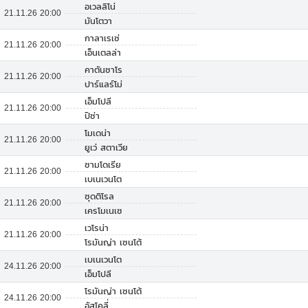
อเวลลิโน่
21.11.26 20:00
มันโตวา
กาลาเรเซ่
21.11.26 20:00
เอ็นเตลล่า
คาตันซาโร
21.11.26 20:00
ปาร์แลร์โม่
เอ็มโปลี
21.11.26 20:00
ปิซ่า
โมเดน่า
21.11.26 20:00
ยูเว่ สตาเวีย
ซามโดเรีย
21.11.26 20:00
เบเนเวนโต
ซุดติโรล
21.11.26 20:00
เครโมเนเซ
เวโรน่า
21.11.26 20:00
โรมันญ่า เซนโต้
เบเนเวนโต
24.11.26 20:00
เอ็มโปลี
โรมันญ่า เซนโต้
24.11.26 20:00
อัสโคลี่