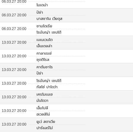
06.03.27 20:00
โมเดน่า
ปิซ่า
06.03.27 20:00
บาสซาโน เวียตุส
ซามโดเรีย
06.03.27 20:00
โรมันญ่า เซนโต้
เบเนเวนโต
13.03.27 20:00
เอ็นเตลล่า
กาลาเรเซ่
13.03.27 20:00
ซุดติโรล
คาตันซาโร
13.03.27 20:00
ปิซ่า
โรมันญ่า เซนโต้
13.03.27 20:00
กัลโซ่ ปาโดว่า
เครโมเนเซ
13.03.27 20:00
มันโตวา
เอ็มโปลี
13.03.27 20:00
อเวลลิโน่
ยูเว่ สตาเวีย
13.03.27 20:00
ปาร์แลร์โม่