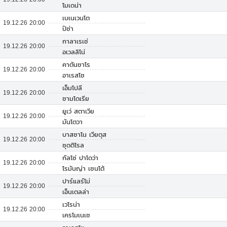
โมเดน่า
เบเนเวนโต
19.12.26 20:00
ปิซ่า
กาลาเรเซ่
19.12.26 20:00
อเวลลิโน่
คาตันซาโร
19.12.26 20:00
อาเรสโซ
เอ็มโปลี
19.12.26 20:00
ซามโดเรีย
ยูเว่ สตาเวีย
19.12.26 20:00
มันโตวา
บาสซาโน เวียตุส
19.12.26 20:00
ซุดติโรล
กัลโซ่ ปาโดว่า
19.12.26 20:00
โรมันญ่า เซนโต้
ปาร์แลร์โม่
19.12.26 20:00
เอ็นเตลล่า
เวโรน่า
19.12.26 20:00
เครโมเนเซ