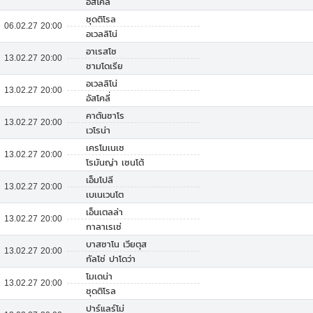
อัสโคลี่
ซุดติโรล
06.02.27 20:00
อเวลลิโน่
อาเรสโซ
13.02.27 20:00
ซามโดเรีย
อเวลลิโน่
13.02.27 20:00
อัสโคลี่
คาตันซาโร
13.02.27 20:00
เวโรน่า
เครโมเนเซ
13.02.27 20:00
โรมันญ่า เซนโต้
เอ็มโปลี
13.02.27 20:00
เบเนเวนโต
เอ็นเตลล่า
13.02.27 20:00
กาลาเรเซ่
บาสซาโน เวียตุส
13.02.27 20:00
กัลโซ่ ปาโดว่า
โมเดน่า
13.02.27 20:00
ซุดติโรล
ปาร์แลร์โม่