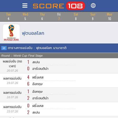
Tue
Wed
Thu
Fri
Sat
Sun
Mon
4
5
6
7
8
9
10
ฟุตบอลโลก
ตารางการแข่งขัน : ฟุตบอลโลก นานาชาติ
Round :: World Cup Final Stage
1
ผลแข่งขัน (ทด
สเปน
เวลา)
0
อาร์เจนติน่า
20.07.26
4
ฝรั่งเศส
ผลการแข่งขัน
6
19.07.26
อังกฤษ
1
อังกฤษ
ผลการแข่งขัน
2
16.07.26
อาร์เจนติน่า
0
ฝรั่งเศส
ผลการแข่งขัน
2
15.07.26
สเปน