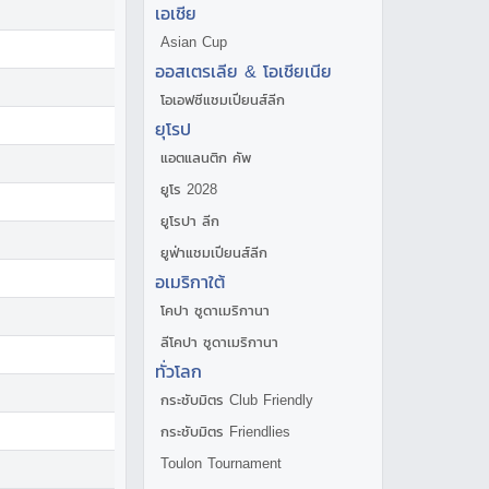
เอเชีย
Asian Cup
ออสเตรเลีย & โอเชียเนีย
โอเอฟซีแชมเปียนส์ลีก
ยุโรป
แอตแลนติก คัพ
ยูโร
2028
ยูโรปา ลีก
ยูฟ่าแชมเปียนส์ลีก
อเมริกาใต้
โคปา ซูดาเมริกานา
ลีโคปา ซูดาเมริกานา
ทั่วโลก
กระชับมิตร Club Friendly
กระชับมิตร Friendlies
Toulon Tournament