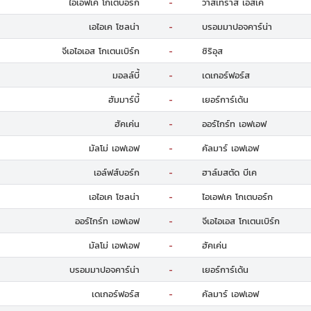
-
ไอเอฟเค โกเตบอร์ก
วาสเทราส เอสเค
-
เอไอเค โซลน่า
บรอมมาปอจคาร์น่า
-
จีเอไอเอส โกเตนเบิร์ก
ซิริอุส
-
มอลล์บี้
เดเกอร์ฟอร์ส
-
ฮัมมาร์บี้
เยอร์การ์เด้น
-
ฮัคเค่น
ออร์ไกร์ท เอฟเอฟ
-
มัลโม่ เอฟเอฟ
คัลมาร์ เอฟเอฟ
-
เอล์ฟส์บอร์ก
ฮาล์มสตัด บีเค
-
เอไอเค โซลน่า
ไอเอฟเค โกเตบอร์ก
-
ออร์ไกร์ท เอฟเอฟ
จีเอไอเอส โกเตนเบิร์ก
-
มัลโม่ เอฟเอฟ
ฮัคเค่น
-
บรอมมาปอจคาร์น่า
เยอร์การ์เด้น
-
เดเกอร์ฟอร์ส
คัลมาร์ เอฟเอฟ