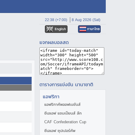
22:38 (+7:00)
8 Aug 2026 (Sat)
แจกผลบอลสด
ตารางการแข่งขัน นานาชาติ
แอฟริกา
แอฟริกาคัพออฟเนชันส์
ซีเอเอฟ แชมเปียนส์ ลีก
CAF Confederation Cup
ซีเอเอฟ ซุปเปอร์คัพ