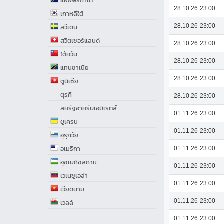
แอฟฟริกาไต้
28.10.26 23:00
เกาหลีใต้
28.10.26 23:00
สวีเดน
สวิตเซอร์แลนด์
28.10.26 23:00
ไต้หวัน
28.10.26 23:00
แทนซาเนีย
28.10.26 23:00
ตูนิเซีย
ตุรกี
28.10.26 23:00
สหรัฐอาหรับเอมิเรตส์
01.11.26 23:00
ยูเครน
01.11.26 23:00
อุรุกวัย
อเมริกา
01.11.26 23:00
อุซเบกิซสถาน
01.11.26 23:00
เวเนซูเอล่า
01.11.26 23:00
เวียดนาม
01.11.26 23:00
เวลล์
01.11.26 23:00