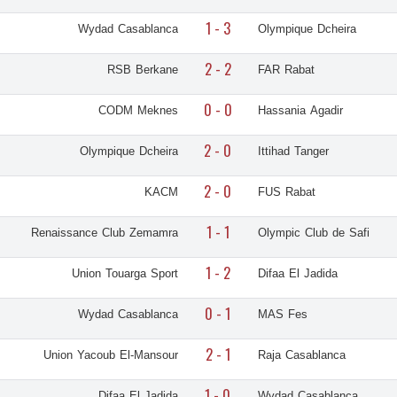
1 - 3
Wydad Casablanca
Olympique Dcheira
2 - 2
RSB Berkane
FAR Rabat
0 - 0
CODM Meknes
Hassania Agadir
2 - 0
Olympique Dcheira
Ittihad Tanger
2 - 0
KACM
FUS Rabat
1 - 1
Renaissance Club Zemamra
Olympic Club de Safi
1 - 2
Union Touarga Sport
Difaa El Jadida
0 - 1
Wydad Casablanca
MAS Fes
2 - 1
Union Yacoub El-Mansour
Raja Casablanca
1 - 0
Difaa El Jadida
Wydad Casablanca