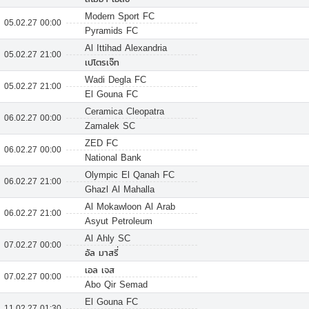
Modern Sport FC
05.02.27 00:00
Pyramids FC
Al Ittihad Alexandria
05.02.27 21:00
เปโตรเจ๊ท
Wadi Degla FC
05.02.27 21:00
El Gouna FC
Ceramica Cleopatra
06.02.27 00:00
Zamalek SC
ZED FC
06.02.27 00:00
National Bank
Olympic El Qanah FC
06.02.27 21:00
Ghazl Al Mahalla
Al Mokawloon Al Arab
06.02.27 21:00
Asyut Petroleum
Al Ahly SC
07.02.27 00:00
อัล มาสรี่
เอล เจส
07.02.27 00:00
Abo Qir Semad
El Gouna FC
11.02.27 01:30