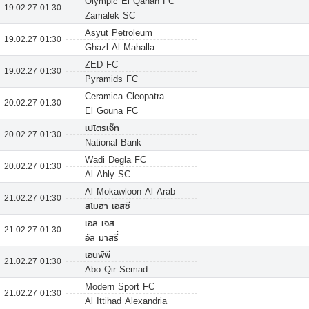
Olympic El Qanah FC
19.02.27 01:30
Zamalek SC
Asyut Petroleum
19.02.27 01:30
Ghazl Al Mahalla
ZED FC
19.02.27 01:30
Pyramids FC
Ceramica Cleopatra
20.02.27 01:30
El Gouna FC
เปโตรเจ๊ท
20.02.27 01:30
National Bank
Wadi Degla FC
20.02.27 01:30
Al Ahly SC
Al Mokawloon Al Arab
21.02.27 01:30
สโมฮา เอสซี
เอล เจส
21.02.27 01:30
อัล มาสรี่
เอนพ์พี
21.02.27 01:30
Abo Qir Semad
Modern Sport FC
21.02.27 01:30
Al Ittihad Alexandria