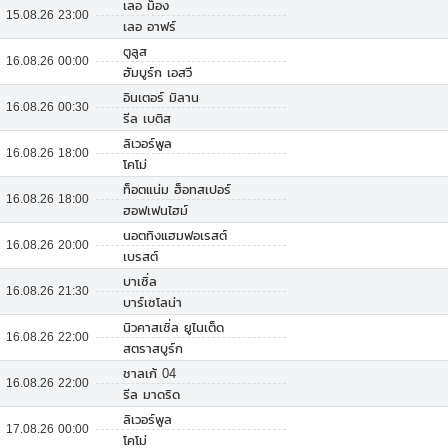
เลอ ม็อง
15.08.26 23:00
เลอ อาฟร์
ตูลูส
16.08.26 00:00
ฮัมบูร์ก เอสวี
อินเตอร์ มิลาน
16.08.26 00:30
รีล เบติส
ลิเวอร์พูล
16.08.26 18:00
โคโม่
ท็อตแน่ม ฮ็อทสเปอร์
16.08.26 18:00
ฮอฟเฟนไฮม์
นอตทิงแฮมฟอเรสต์
16.08.26 20:00
เบรสต์
บาเซิ่ล
16.08.26 21:30
บาร์เซโลน่า
นิวคาสเซิ่ล ยูไนเต็ด
16.08.26 22:00
สตราสบูร์ก
ชาลเก้ 04
16.08.26 22:00
รีล มาดริด
ลิเวอร์พูล
17.08.26 00:00
โคโม่