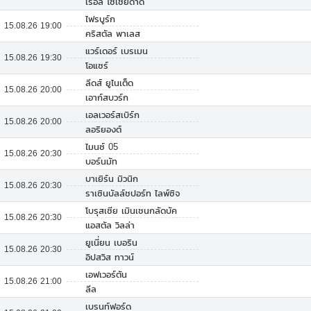
เรอัล โซเชียดาด
ไฟรบูร์ก
15.08.26 19:00
คริสตัล พาเลส
แวร์เดอร์ เบรเมน
15.08.26 19:30
โอแซร์
ลีดส์ ยูไนเต็ด
15.08.26 20:00
เอาก์สบวร์ก
เอลเวอร์สเบิร์ก
15.08.26 20:00
ลอริยองต์
ไมนซ์ 05
15.08.26 20:30
บอร์นมัท
บาเยิร์น มิวนิก
15.08.26 20:30
ราเซินบัลล์ชปอร์ท ไลพ์ซิจ
โบรุสเซีย เมินเชนกลัดบัค
15.08.26 20:30
แอสตัล วิลล่า
ยูเนี่ยน เบอริน
15.08.26 20:30
อิปสวิส ทาวน์
เอฟเวอร์ตัน
15.08.26 21:00
ลีล
เบรนท์ฟอร์ด