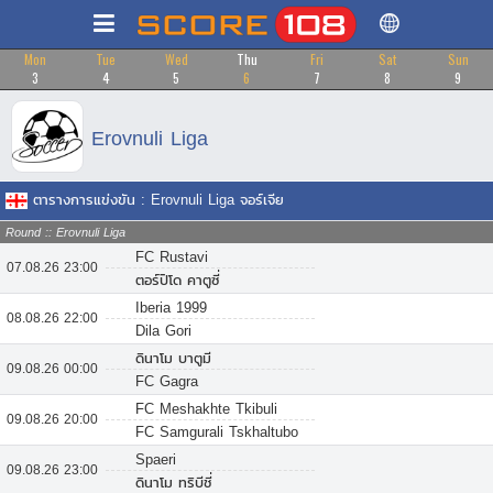
Mon
Tue
Wed
Thu
Fri
Sat
Sun
3
4
5
6
7
8
9
Erovnuli Liga
ตารางการแข่งขัน : Erovnuli Liga จอร์เจีย
Round :: Erovnuli Liga
FC Rustavi
07.08.26 23:00
ตอร์ปิโด คาตูซี่
Iberia 1999
08.08.26 22:00
Dila Gori
ดินาโม บาตูมี
09.08.26 00:00
FC Gagra
FC Meshakhte Tkibuli
09.08.26 20:00
FC Samgurali Tskhaltubo
Spaeri
09.08.26 23:00
ดินาโม ทริบีชี่