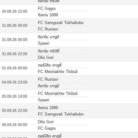
ดินาโม ทริบีชี่
FC Gagra
30.08.26 22:00
Iberia 1999
FC Samgurali Tskhaltubo
31.08.26 00:00
FC Rustavi
ดินาโม บาตูมี
31.08.26 00:00
Spaeri
ดินาโม ทริบีชี่
31.08.26 22:00
Dila Gori
ตอร์ปิโด คาตูซี่
01.09.26 00:00
FC Meshakhte Tkibuli
FC Rustavi
04.09.26 23:00
ดินาโม บาตูมี
FC Meshakhte Tkibuli
05.09.26 19:00
Spaeri
Iberia 1999
05.09.26 22:00
FC Samgurali Tskhaltubo
Dila Gori
06.09.26 00:00
FC Gagra
ตอร์ปิโด คาตูซี่