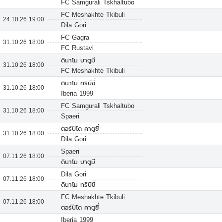
FC Samgurali Tskhaltubo
FC Meshakhte Tkibuli
24.10.26 19:00
Dila Gori
FC Gagra
31.10.26 18:00
FC Rustavi
ดินาโม บาตูมี
31.10.26 18:00
FC Meshakhte Tkibuli
ดินาโม ทริบีชี่
31.10.26 18:00
Iberia 1999
FC Samgurali Tskhaltubo
31.10.26 18:00
Spaeri
ตอร์ปิโด คาตูซี่
31.10.26 18:00
Dila Gori
Spaeri
07.11.26 18:00
ดินาโม บาตูมี
Dila Gori
07.11.26 18:00
ดินาโม ทริบีชี่
FC Meshakhte Tkibuli
07.11.26 18:00
ตอร์ปิโด คาตูซี่
Iberia 1999