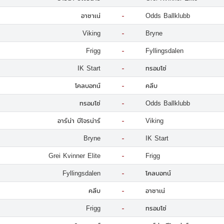
-
อาซาเน่
Odds Ballklubb
-
Viking
Bryne
-
Frigg
Fyllingsdalen
-
IK Start
ทรอมโซ่
-
โคลบอทน์
คลีบ
-
ทรอมโซ่
Odds Ballklubb
-
อาร์น่า บีโจรน่าร์
Viking
-
Bryne
IK Start
-
Grei Kvinner Elite
Frigg
-
Fyllingsdalen
โคลบอทน์
-
คลีบ
อาซาเน่
-
Frigg
ทรอมโซ่