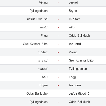
-
Viking
อาซาเน่
-
Fyllingsdalen
Bryne
-
อาร์น่า บีโจรน่าร์
IK Start
-
ทรอมโซ่
คลีบ
-
Frigg
Odds Ballklubb
-
Grei Kvinner Elite
โคลบอทน์
-
IK Start
Viking
-
อาซาเน่
Grei Kvinner Elite
-
ทรอมโซ่
Fyllingsdalen
-
คลีบ
Frigg
-
Bryne
โคลบอทน์
-
Odds Ballklubb
อาร์น่า บีโจรน่าร์
-
Fyllingsdalen
Odds Ballklubb