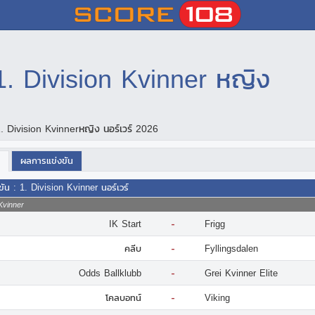
. Division Kvinner
หญิง
. Division Kvinnerหญิง นอร์เวร์ 2026
น
ผลการแข่งขัน
ัน : 1. Division Kvinner นอร์เวร์
Kvinner
-
IK Start
Frigg
-
คลีบ
Fyllingsdalen
-
Odds Ballklubb
Grei Kvinner Elite
-
โคลบอทน์
Viking