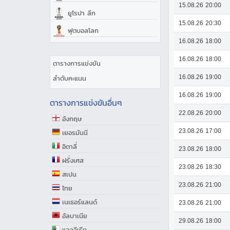
15.08.26 20:00
ยูโรปา ลีก
15.08.26 20:30
ฟุตบอลโลก
16.08.26 18:00
16.08.26 18:00
ตารางการแข่งขัน
16.08.26 19:00
ลำดับคะแนน
16.08.26 19:00
ตารางการแข่งขันอื่นๆ
22.08.26 20:00
อังกฤษ
23.08.26 17:00
เยอรมันนี
อิตาลี่
23.08.26 18:00
ฝรั่งเศส
23.08.26 18:30
สเปน
23.08.26 21:00
ไทย
เนเธอร์แลนด์
23.08.26 21:00
อัลบาเนีย
29.08.26 18:00
แอลจีเรีย