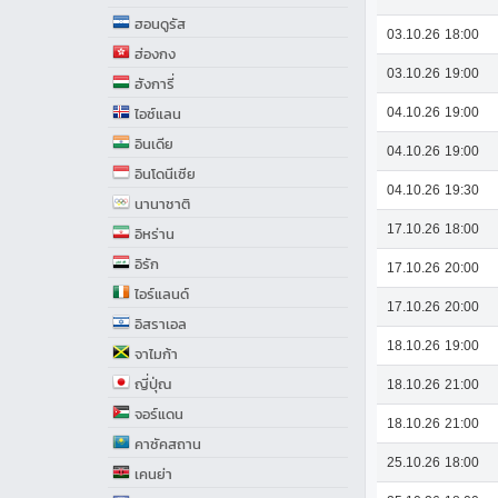
ฮอนดูรัส
03.10.26 18:00
ฮ่องกง
03.10.26 19:00
ฮังการี่
04.10.26 19:00
ไอซ์แลน
อินเดีย
04.10.26 19:00
อินโดนีเซีย
04.10.26 19:30
นานาชาติ
17.10.26 18:00
อิหร่าน
อิรัก
17.10.26 20:00
ไอร์แลนด์
17.10.26 20:00
อิสราเอล
18.10.26 19:00
จาไมก้า
ญี่ปุ่ณ
18.10.26 21:00
จอร์แดน
18.10.26 21:00
คาซัคสถาน
25.10.26 18:00
เคนย่า