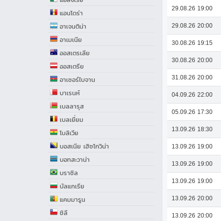
29.08.26 19:00
แอนโดร่า
29.08.26 20:00
อาเจนติน่า
อาเมเนีย
30.08.26 19:15
ออสเตรเลีย
30.08.26 20:00
ออสเตรีย
31.08.26 20:00
อาเซอร์ไบจาน
บาเรนห์
04.09.26 22:00
เบลลารุส
05.09.26 17:30
เบลเยี่ยม
13.09.26 18:30
โบลิเวีย
บอสเนีย เฮิซโกวิน่า
13.09.26 19:00
บอทสะวาน่า
13.09.26 19:00
บราซิล
13.09.26 19:00
บัลแกเรีย
13.09.26 20:00
แคมมารูน
ชิลี
13.09.26 20:00