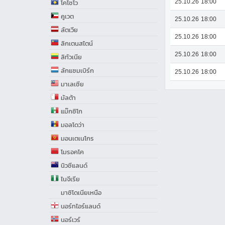
25.10.26 18:00
โคโซโว
คูเวต
25.10.26 18:00
ลัตเวีย
25.10.26 18:00
ลิกเตนสไตน์
25.10.26 18:00
ลิทัวเนีย
ลักแซมเบิร์ก
25.10.26 18:00
มาเลเซีย
มัลต้า
แม๊กซิโก
มอลโดว่า
มอนเตเนโกร
โมรอคโค
นิวซีแลนด์
ไนจีเรีย
มาซิโดเนียเหนือ
นอร์ทไอร์แลนด์
นอร์เวร์