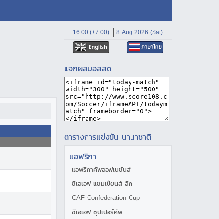
16:00 (+7:00)
8 Aug 2026 (Sat)
แจกผลบอลสด
ตารางการแข่งขัน นานาชาติ
แอฟริกา
แอฟริกาคัพออฟเนชันส์
ซีเอเอฟ แชมเปียนส์ ลีก
CAF Confederation Cup
ซีเอเอฟ ซุปเปอร์คัพ