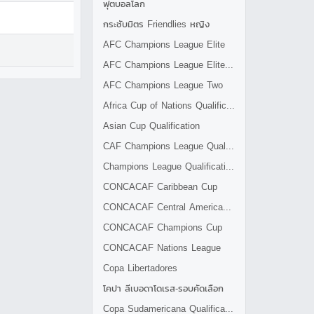
ฟุตบอลโลก
กระชับมิตร Friendlies
หญิง
AFC Champions League Elite
AFC Champions League Elite Qualification
AFC Champions League Two
Africa Cup of Nations Qualification
Asian Cup Qualification
CAF Champions League Qualification
Champions League Qualification
CONCACAF Caribbean Cup
CONCACAF Central American Cup
CONCACAF Champions Cup
CONCACAF Nations League
Copa Libertadores
โคปา ลีเบอดาโดเรส-รอบคัดเลือก
Copa Sudamericana Qualification 1