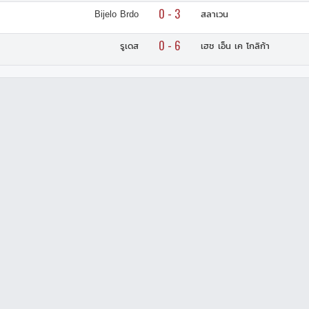
0 - 3
Bijelo Brdo
สลาเวน
0 - 6
รูเดส
เฮช เอ็น เค โกลิก้า