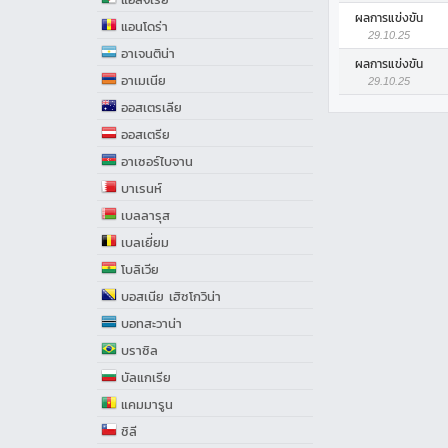
ผลการแข่งขัน
แอนโดร่า
29.10.25
อาเจนติน่า
ผลการแข่งขัน
อาเมเนีย
29.10.25
ออสเตรเลีย
ออสเตรีย
อาเซอร์ไบจาน
บาเรนห์
เบลลารุส
เบลเยี่ยม
โบลิเวีย
บอสเนีย เฮิซโกวิน่า
บอทสะวาน่า
บราซิล
บัลแกเรีย
แคมมารูน
ชิลี