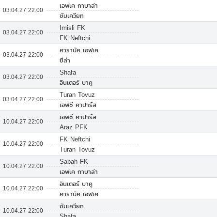
เอฟเค กาบาล่า
03.04.27 22:00
ซัมเควียท
Imisli FK
03.04.27 22:00
FK Neftchi
คาราบัค เอฟเค
03.04.27 22:00
ซีล่า
Shafa
03.04.27 22:00
อินเตอร์ บาคู
Turan Tovuz
03.04.27 22:00
เอฟซี คาปาร์ส
เอฟซี คาปาร์ส
10.04.27 22:00
Araz PFK
FK Neftchi
10.04.27 22:00
Turan Tovuz
Sabah FK
10.04.27 22:00
เอฟเค กาบาล่า
อินเตอร์ บาคู
10.04.27 22:00
คาราบัค เอฟเค
ซัมเควียท
10.04.27 22:00
Shafa