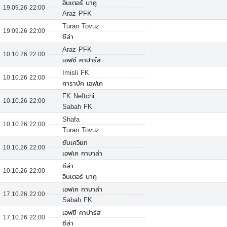
อินเตอร์ บาคู
19.09.26 22:00
Araz PFK
Turan Tovuz
19.09.26 22:00
ซีล่า
Araz PFK
10.10.26 22:00
เอฟซี คาปาร์ส
Imisli FK
10.10.26 22:00
คาราบัค เอฟเค
FK Neftchi
10.10.26 22:00
Sabah FK
Shafa
10.10.26 22:00
Turan Tovuz
ซัมเควียท
10.10.26 22:00
เอฟเค กาบาล่า
ซีล่า
10.10.26 22:00
อินเตอร์ บาคู
เอฟเค กาบาล่า
17.10.26 22:00
Sabah FK
เอฟซี คาปาร์ส
17.10.26 22:00
ซีล่า