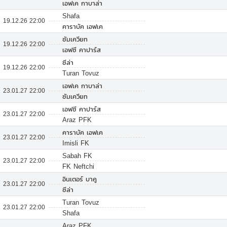
เอฟเค กาบาล่า
Shafa
19.12.26 22:00
คาราบัค เอฟเค
ซัมเควียท
19.12.26 22:00
เอฟซี คาปาร์ส
ซีล่า
19.12.26 22:00
Turan Tovuz
เอฟเค กาบาล่า
23.01.27 22:00
ซัมเควียท
เอฟซี คาปาร์ส
23.01.27 22:00
Araz PFK
คาราบัค เอฟเค
23.01.27 22:00
Imisli FK
Sabah FK
23.01.27 22:00
FK Neftchi
อินเตอร์ บาคู
23.01.27 22:00
ซีล่า
Turan Tovuz
23.01.27 22:00
Shafa
Araz PFK