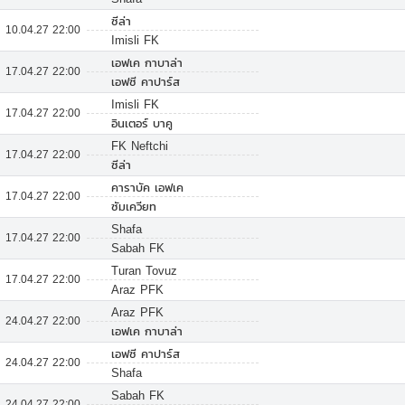
ซีล่า
10.04.27 22:00
Imisli FK
เอฟเค กาบาล่า
17.04.27 22:00
เอฟซี คาปาร์ส
Imisli FK
17.04.27 22:00
อินเตอร์ บาคู
FK Neftchi
17.04.27 22:00
ซีล่า
คาราบัค เอฟเค
17.04.27 22:00
ซัมเควียท
Shafa
17.04.27 22:00
Sabah FK
Turan Tovuz
17.04.27 22:00
Araz PFK
Araz PFK
24.04.27 22:00
เอฟเค กาบาล่า
เอฟซี คาปาร์ส
24.04.27 22:00
Shafa
Sabah FK
24.04.27 22:00