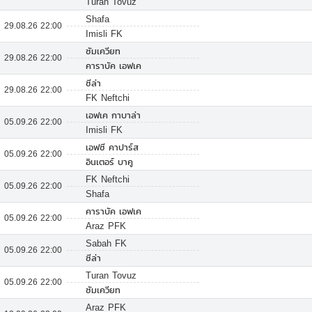
Turan Tovuz
Shafa
29.08.26 22:00
Imisli FK
ซัมเควียท
29.08.26 22:00
คาราบัค เอฟเค
ซีล่า
29.08.26 22:00
FK Neftchi
เอฟเค กาบาล่า
05.09.26 22:00
Imisli FK
เอฟซี คาปาร์ส
05.09.26 22:00
อินเตอร์ บาคู
FK Neftchi
05.09.26 22:00
Shafa
คาราบัค เอฟเค
05.09.26 22:00
Araz PFK
Sabah FK
05.09.26 22:00
ซีล่า
Turan Tovuz
05.09.26 22:00
ซัมเควียท
Araz PFK