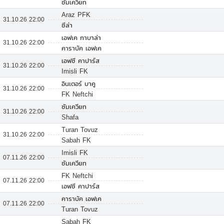
ซัมเควียท
Araz PFK
31.10.26 22:00
ซีล่า
เอฟเค กาบาล่า
31.10.26 22:00
คาราบัค เอฟเค
เอฟซี คาปาร์ส
31.10.26 22:00
Imisli FK
อินเตอร์ บาคู
31.10.26 22:00
FK Neftchi
ซัมเควียท
31.10.26 22:00
Shafa
Turan Tovuz
31.10.26 22:00
Sabah FK
Imisli FK
07.11.26 22:00
ซัมเควียท
FK Neftchi
07.11.26 22:00
เอฟซี คาปาร์ส
คาราบัค เอฟเค
07.11.26 22:00
Turan Tovuz
Sabah FK