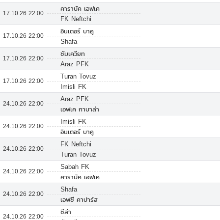
คาราบัค เอฟเค
17.10.26 22:00
FK Neftchi
อินเตอร์ บาคู
17.10.26 22:00
Shafa
ซัมเควียท
17.10.26 22:00
Araz PFK
Turan Tovuz
17.10.26 22:00
Imisli FK
Araz PFK
24.10.26 22:00
เอฟเค กาบาล่า
Imisli FK
24.10.26 22:00
อินเตอร์ บาคู
FK Neftchi
24.10.26 22:00
Turan Tovuz
Sabah FK
24.10.26 22:00
คาราบัค เอฟเค
Shafa
24.10.26 22:00
เอฟซี คาปาร์ส
ซีล่า
24.10.26 22:00