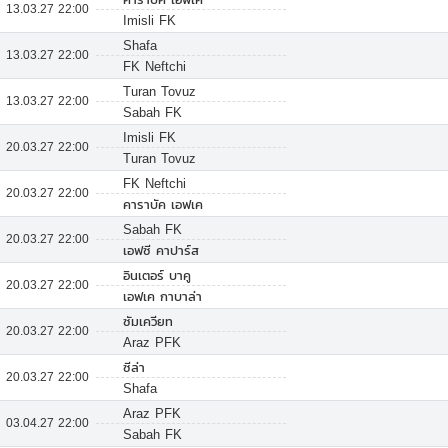
13.03.27 22:00
Imisli FK
Shafa
13.03.27 22:00
FK Neftchi
Turan Tovuz
13.03.27 22:00
Sabah FK
Imisli FK
20.03.27 22:00
Turan Tovuz
FK Neftchi
20.03.27 22:00
คาราบัค เอฟเค
Sabah FK
20.03.27 22:00
เอฟซี คาปาร์ส
อินเตอร์ บาคู
20.03.27 22:00
เอฟเค กาบาล่า
ซัมเควียท
20.03.27 22:00
Araz PFK
ซีล่า
20.03.27 22:00
Shafa
Araz PFK
03.04.27 22:00
Sabah FK