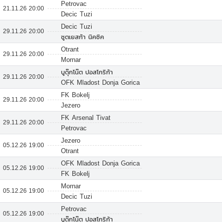
Petrovac
21.11.26 20:00
Decic Tuzi
Decic Tuzi
29.11.26 20:00
ซูตเยสก้า นิคซิค
Otrant
29.11.26 20:00
Mornar
บูดุ๊กโน๊ต ปอสโกริก้า
29.11.26 20:00
OFK Mladost Donja Gorica
FK Bokelj
29.11.26 20:00
Jezero
FK Arsenal Tivat
29.11.26 20:00
Petrovac
Jezero
05.12.26 19:00
Otrant
OFK Mladost Donja Gorica
05.12.26 19:00
FK Bokelj
Mornar
05.12.26 19:00
Decic Tuzi
Petrovac
05.12.26 19:00
บูดุ๊กโน๊ต ปอสโกริก้า