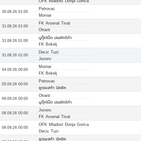
OFK Mladost Donja Gorica
Petrovac
30.08.26 01:00
Mornar
FK Arsenal Tivat
31.08.26 01:00
Otrant
บูดุ๊กโน๊ต ปอสโกริก้า
31.08.26 01:00
FK Bokelj
Decic Tuzi
31.08.26 01:00
Jezero
Mornar
04.09.26 00:00
FK Bokelj
Petrovac
05.09.26 00:00
ซูตเยสก้า นิคซิค
Otrant
06.09.26 00:00
บูดุ๊กโน๊ต ปอสโกริก้า
Jezero
06.09.26 00:00
FK Arsenal Tivat
OFK Mladost Donja Gorica
06.09.26 00:00
Decic Tuzi
ซูตเยสก้า นิคซิค