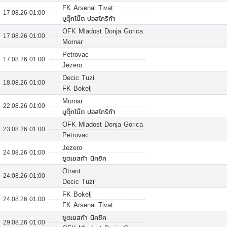
FK Arsenal Tivat
17.08.26 01:00
บูดุ๊กโน๊ต ปอสโกริก้า
OFK Mladost Donja Gorica
17.08.26 01:00
Mornar
Petrovac
17.08.26 01:00
Jezero
Decic Tuzi
18.08.26 01:00
FK Bokelj
Mornar
22.08.26 01:00
บูดุ๊กโน๊ต ปอสโกริก้า
OFK Mladost Donja Gorica
23.08.26 01:00
Petrovac
Jezero
24.08.26 01:00
ซูตเยสก้า นิคซิค
Otrant
24.08.26 01:00
Decic Tuzi
FK Bokelj
24.08.26 01:00
FK Arsenal Tivat
ซูตเยสก้า นิคซิค
29.08.26 01:00