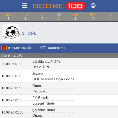
Wed
Thu
Fri
Sat
Sun
Mon
Tue
5
6
7
8
9
10
11
1. CFL
ตารางการแข่งขัน : 1. CFL มอนเตเนโกร
Round :: 1. CFL
บูดุ๊กโน๊ต ปอสโกริก้า
09.08.26 01:00
Decic Tuzi
Jezero
10.08.26 01:00
OFK Mladost Donja Gorica
Otrant
10.08.26 01:00
Petrovac
FK Bokelj
10.08.26 01:00
ซูตเยสก้า นิคซิค
ซูตเยสก้า นิคซิค
16.08.26 01:00
Otrant