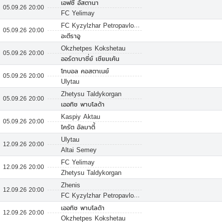
เอฟซี อัสตานา
05.09.26 20:00
FC Yelimay
FC Kyzylzhar Petropavlovsk
05.09.26 20:00
อะตีราอู
Okzhetpes Kokshetau
05.09.26 20:00
ออร์ดาบาซี่ย์ เชียมเค้น
โทบอล คอสตาเนย์
05.09.26 20:00
Ulytau
Zhetysu Taldykorgan
05.09.26 20:00
เออทิช พาบโลด้า
Kaspiy Aktau
05.09.26 20:00
ไครัต อัลมาตี้
Ulytau
12.09.26 20:00
Altai Semey
FC Yelimay
12.09.26 20:00
Zhetysu Taldykorgan
Zhenis
12.09.26 20:00
FC Kyzylzhar Petropavlovsk
เออทิช พาบโลด้า
12.09.26 20:00
Okzhetpes Kokshetau