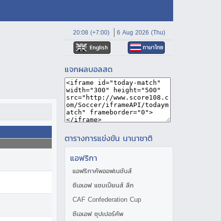
20:08 (+7:00)
6 Aug 2026 (Thu)
แจกผลบอลสด
ตารางการแข่งขัน นานาชาติ
แอฟริกา
แอฟริกาคัพออฟเนชันส์
ซีเอเอฟ แชมเปียนส์ ลีก
CAF Confederation Cup
ซีเอเอฟ ซุปเปอร์คัพ