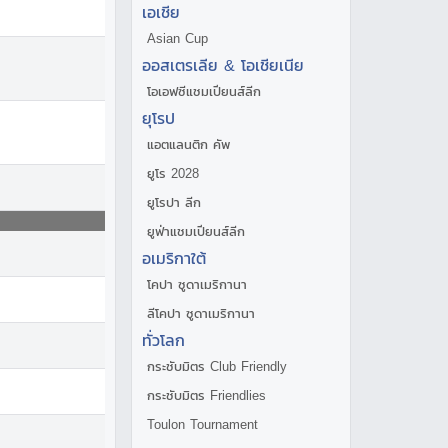
เอเชีย
Asian Cup
ออสเตรเลีย & โอเชียเนีย
โอเอฟซีแชมเปียนส์ลีก
ยุโรป
แอตแลนติก คัพ
ยูโร
2028
ยูโรปา ลีก
ยูฟ่าแชมเปียนส์ลีก
อเมริกาใต้
โคปา ซูดาเมริกานา
ลีโคปา ซูดาเมริกานา
ทั่วโลก
กระชับมิตร Club Friendly
กระชับมิตร Friendlies
Toulon Tournament