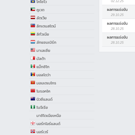
02.12.25
โคโซโว
คูเวต
ผลการแข่งขัน
29.10.25
ลัตเวีย
ผลการแข่งขัน
ลิกเตนสไตน์
28.10.25
ลิทัวเนีย
ผลการแข่งขัน
ลักแซมเบิร์ก
28.10.25
มาเลเซีย
มัลต้า
แม๊กซิโก
มอลโดว่า
มอนเตเนโกร
โมรอคโค
นิวซีแลนด์
ไนจีเรีย
มาซิโดเนียเหนือ
นอร์ทไอร์แลนด์
นอร์เวร์