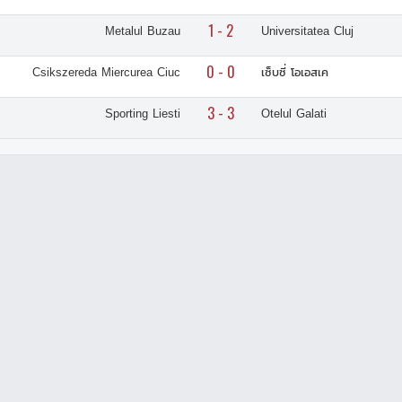
1 - 2
Metalul Buzau
Universitatea Cluj
0 - 0
Csikszereda Miercurea Ciuc
เซ็บซี่ โอเอสเค
3 - 3
Sporting Liesti
Otelul Galati