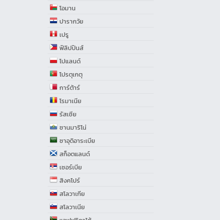
โอมาน
ปารากวัย
เปรู
ฟิลิปปินส์
โปแลนด์
โปรตุเกตุ
การ์ต้าร์
โรมาเนีย
รัสเซีย
ซานมาริโน่
ซาอุดิอาระเบีย
สก็อตแลนด์
เซอร์เบีย
สิงคโปร์
สโลวาเกีย
สโลวาเนีย