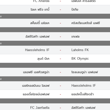
-
FC Arlanda
เอฟบีเค คาร์ลสตัด
-
ไอเค ฟรีจ เทบี้
ปิเทีย
ra
-
สค็อปดี้ เอไอเค
คริสเตียนสตัดส์ เอฟซี
-
อัสซีริสก้า เอฟเอฟ
เกเฟล
ra
-
Haessleholms IF
Laholms FK
-
ลุนด์ บีเค
BK Olympic
-
เอเอฟซี เอสคิวสตูน่า
โซลเลนตูน่า เอฟเอฟ
ra
-
เอสไคลสมินเน ไอเอฟ
Haessleholms IF
-
แองเจิ้ลโฮลม์เอฟเอฟ
ยอนโคปิ้งส์โซดร้า
-
FC Jaerfaella
อัสซีริสก้า เอฟเอฟ