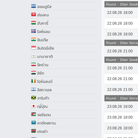
Round :: Ettan Soed
ฮอนดูรัส
22.08.26 18:00
ฮ่องกง
ฮังการี่
22.08.26 18:00
ไอซ์แลน
22.08.26 18:00
อินเดีย
Round :: Ettan Norra
อินโดนีเซีย
22.08.26 21:00
นานาชาติ
Round :: Ettan Soed
อิหร่าน
22.08.26 21:00
อิรัก
22.08.26 21:00
ไอร์แลนด์
อิสราเอล
22.08.26 21:00
จาไมก้า
Round :: Ettan Norra
ญี่ปุ่ณ
23.08.26 18:00
จอร์แดน
23.08.26 18:00
คาซัคสถาน
23.08.26 18:00
เคนย่า