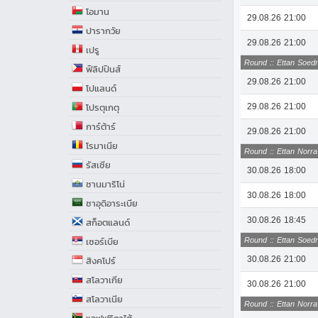
โอมาน
29.08.26 21:00
ปารากวัย
29.08.26 21:00
เปรู
Round :: Ettan Soed
ฟิลิปปินส์
29.08.26 21:00
โปแลนด์
29.08.26 21:00
โปรตุเกตุ
การ์ต้าร์
29.08.26 21:00
โรมาเนีย
Round :: Ettan Norra
รัสเซีย
30.08.26 18:00
ซานมาริโน่
30.08.26 18:00
ซาอุดิอาระเบีย
30.08.26 18:45
สก็อตแลนด์
Round :: Ettan Soed
เซอร์เบีย
30.08.26 21:00
สิงคโปร์
สโลวาเกีย
30.08.26 21:00
สโลวาเนีย
Round :: Ettan Norra