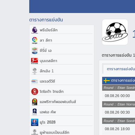
ตารางการแข่งขัน
1
พรีเมียร์ลีก
ลา ลีกา
ซีรี่ย์ เอ
ตารางการแข่งขัน 1
บุนเดสลีกา
ตารางการแข่งขั
ลีกเอิง 1
ตารางการแข่งข
เอเรอดีวีซี
Round :: Ettan Soed
โตโยต้า ไทยลีก
08.08.26 00:00
แอฟริกาคัพออฟเนชันส์
Round :: Ettan Norra
เอฟเอ คัพ
08.08.26 00:30
Round :: Ettan Soed
ยูโร
2028
08.08.26 18:00
ยูฟ่าแชมเปียนส์ลีก