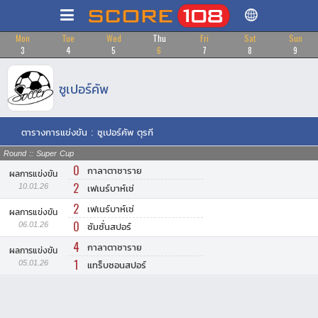
Mon
Tue
Wed
Thu
Fri
Sat
Sun
3
4
5
6
7
8
9
ซูเปอร์คัพ
ตารางการแข่งขัน : ซูเปอร์คัพ ตุรกี
Round :: Super Cup
0
กาลาตาซาราย
ผลการแข่งขัน
2
10.01.26
เฟเนร์บาห์เช่
2
เฟเนร์บาห์เช่
ผลการแข่งขัน
0
06.01.26
ซัมซั่นสปอร์
4
กาลาตาซาราย
ผลการแข่งขัน
1
05.01.26
แทร็บซอนสปอร์