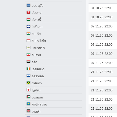
ฮอนดูรัส
31.10.26 22:00
ฮ่องกง
31.10.26 22:00
ฮังการี่
07.11.26 22:00
ไอซ์แลน
อินเดีย
07.11.26 22:00
อินโดนีเซีย
07.11.26 22:00
นานาชาติ
07.11.26 22:00
อิหร่าน
อิรัก
07.11.26 22:00
ไอร์แลนด์
21.11.26 22:00
อิสราเอล
21.11.26 22:00
จาไมก้า
ญี่ปุ่ณ
21.11.26 22:00
จอร์แดน
21.11.26 22:00
คาซัคสถาน
21.11.26 22:00
เคนย่า