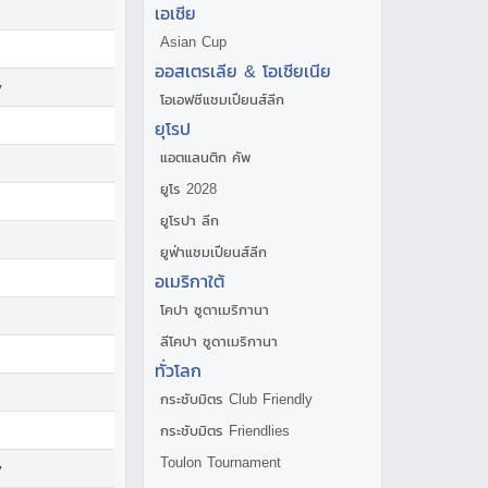
เอเชีย
Asian Cup
ออสเตรเลีย & โอเชียเนีย
y
โอเอฟซีแชมเปียนส์ลีก
ยุโรป
แอตแลนติก คัพ
ยูโร
2028
ยูโรปา ลีก
ยูฟ่าแชมเปียนส์ลีก
อเมริกาใต้
โคปา ซูดาเมริกานา
ลีโคปา ซูดาเมริกานา
ทั่วโลก
กระชับมิตร Club Friendly
กระชับมิตร Friendlies
Toulon Tournament
y