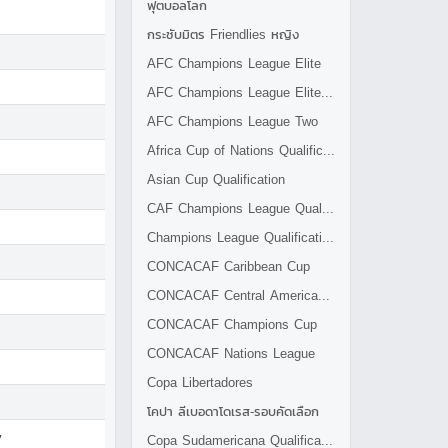
ฟุตบอลโลก
กระชับมิตร Friendlies
หญิง
AFC Champions League Elite
AFC Champions League Elite Qualification
AFC Champions League Two
Africa Cup of Nations Qualification
Asian Cup Qualification
CAF Champions League Qualification
Champions League Qualification
CONCACAF Caribbean Cup
CONCACAF Central American Cup
CONCACAF Champions Cup
CONCACAF Nations League
Copa Libertadores
โคปา ลีเบอดาโดเรส-รอบคัดเลือก
y
Copa Sudamericana Qualification 1