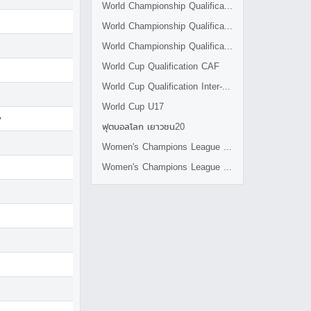
World Championship Qualification AFC 1
World Championship Qualification CONCACAF 1
World Championship Qualification UEFA 1
World Cup Qualification CAF
World Cup Qualification Inter-Confederation
World Cup U17
y
ฟุตบอลโลก เยาวชน20
Women's Champions League
หญิง
Women's Champions League Qualification
หญิง