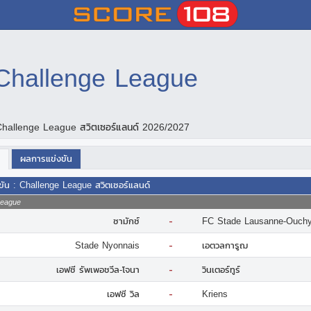
hallenge League
Challenge League สวิตเซอร์แลนด์ 2026/2027
น
ผลการแข่งขัน
ัน : Challenge League สวิตเซอร์แลนด์
League
-
ซามักซ์
FC Stade Lausanne-Ouch
-
Stade Nyonnais
เอตวลการูฌ
-
เอฟซี รัพเพอชวีล-โจนา
วินเตอร์ทูร์
-
เอฟซี วิล
Kriens