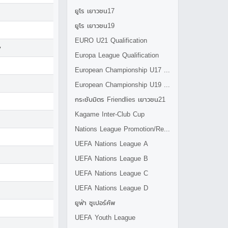
ยูโร เยาวชน17
ยูโร เยาวชน19
EURO U21 Qualification
y
Europa League Qualification
European Championship U17 Qualification
European Championship U19 Qualification
กระชับมิตร Friendlies เยาวชน21
Kagame Inter-Club Cup
Nations League Promotion/Relegation 3
UEFA Nations League A
UEFA Nations League B
UEFA Nations League C
UEFA Nations League D
ยูฟ่า ซูเปอร์คัพ
UEFA Youth League