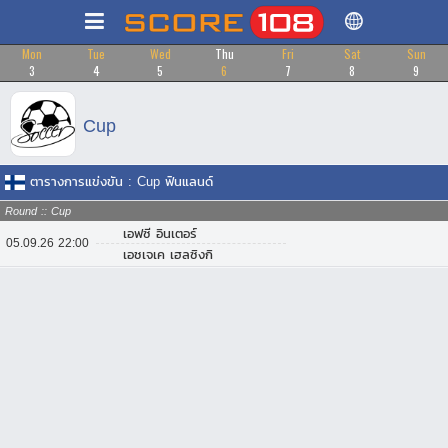
Mon
Tue
Wed
Thu
Fri
Sat
Sun
3
4
5
6
7
8
9
Cup
ตารางการแข่งขัน : Cup ฟินแลนด์
Round :: Cup
เอฟซี อินเตอร์
05.09.26 22:00
เอชเจเค เฮลซิงกิ