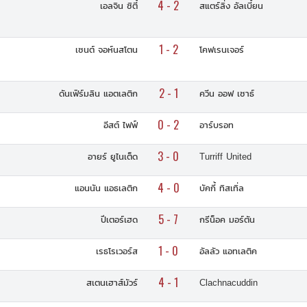
4 - 2
เอลจิน ซิตี้
สแตร์ลิ่ง อัลเบี้ยน
1 - 2
เซนต์ จอห์นสโตน
โคฟเรนเจอร์
2 - 1
ดันเฟิร์มลิน แอตเลติก
ควีน ออฟ เซาธ์
0 - 2
อีสต์ ไฟฟ์
อาร์บรอท
3 - 0
อายร์ ยูไนเต็ด
Turriff United
4 - 0
แอนนัน แอธเลติก
บัคกี้ ทิสเทิ่ล
5 - 7
ปีเตอร์เฮด
กรีน็อค มอร์ตัน
1 - 0
เรธโรเวอร์ส
อัลลัว แอทเลติค
4 - 1
สเตนเฮาส์มัวร์
Clachnacuddin