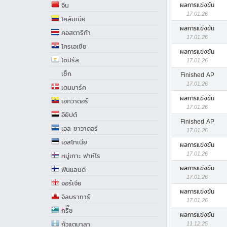
จีน
ผลการแข่งขัน
17.01.26
โคลัมเบีย
ผลการแข่งขัน
คอสตาริก้า
17.01.26
โครเอเชีย
ผลการแข่งขัน
ไซปรัส
17.01.26
เช็ก
Finished AP
17.01.26
เดนมาร์ค
ผลการแข่งขัน
เอกวาดอร์
17.01.26
อียิปต์
Finished AP
เอล ซาวาดอร์
17.01.26
เอสโทเนีย
ผลการแข่งขัน
17.01.26
หมู่เกาะ ฟาห์โร
ผลการแข่งขัน
ฟินแลนด์
17.01.26
จอร์เจีย
ผลการแข่งขัน
จิลบราทาร์
17.01.26
กรี๊ซ
ผลการแข่งขัน
กัวแตมาลา
11.12.25