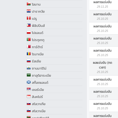
ผลการแข่งขัน
โอมาน
29.11.25
ปารากวัย
ผลการแข่งขัน
เปรู
25.10.25
ฟิลิปปินส์
ผลการแข่งขัน
25.10.25
โปแลนด์
ผลการแข่งขัน
โปรตุเกตุ
25.10.25
การ์ต้าร์
ผลการแข่งขัน
โรมาเนีย
25.10.25
รัสเซีย
ผลแข่งขัน (ทด
เวลา)
ซานมาริโน่
25.10.25
ซาอุดิอาระเบีย
ผลการแข่งขัน
สก็อตแลนด์
25.10.25
เซอร์เบีย
ผลการแข่งขัน
25.10.25
สิงคโปร์
สโลวาเกีย
ผลการแข่งขัน
25.10.25
สโลวาเนีย
ผลการแข่งขัน