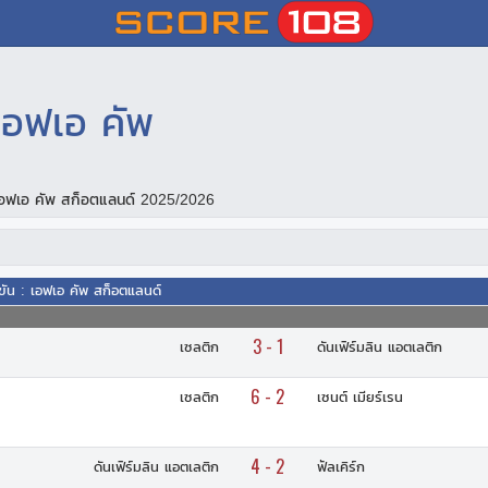
อฟเอ คัพ
เอฟเอ คัพ สก็อตแลนด์ 2025/2026
ัน : เอฟเอ คัพ สก็อตแลนด์
3 - 1
เซลติก
ดันเฟิร์มลิน แอตเลติก
6 - 2
เซลติก
เซนต์ เมียร์เรน
4 - 2
ดันเฟิร์มลิน แอตเลติก
ฟัลเคิร์ก