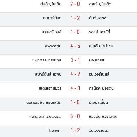
2 - 0
ดันดี ยูไนเต็ด
อายร์ ยูไนเต็ด
1 - 2
คิลมาร์น็อค
ดันดี เอฟซี
1 - 0
มาเธอร์เวลล์
รอสส์ เคาน์ตี้
4 - 5
ลิฟวิงสตัน
เซนต์ เมียร์เรน
3 - 1
แพททริค ทริสเทล
มอนโทรส
4 - 2
สปาร์ตันส์ เอฟซี
อินเวอร์เนสส์
4 - 0
สเตนเฮาส์มัวร์
กรีน็อค มอร์ตัน
1 - 0
ดันเฟิร์มลิน แอตเลติก
ฮิเบอร์เนี่ยน
5 - 0
กลาสโกว์ เรนเจอร์ส
แอนนัน แอธเลติก
1 - 2
Tranent
อินเวอร์เนสส์