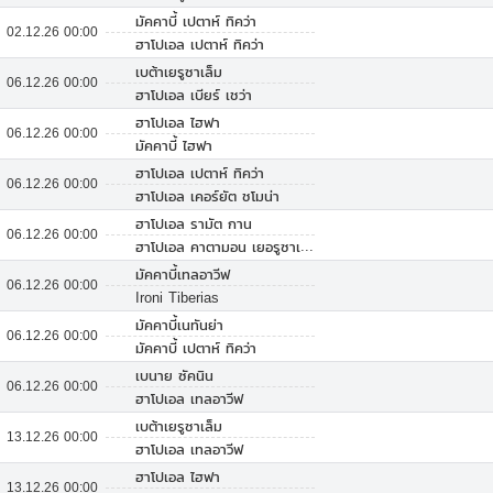
มัคคาบี้ เปตาห์ ทิคว่า
02.12.26 00:00
ฮาโปเอล เปตาห์ ทิคว่า
เบต้าเยรูซาเล็ม
06.12.26 00:00
ฮาโปเอล เบียร์ เชว่า
ฮาโปเอล ไฮฟา
06.12.26 00:00
มัคคาบี้ ไฮฟา
ฮาโปเอล เปตาห์ ทิคว่า
06.12.26 00:00
ฮาโปเอล เคอร์ยัต ชโมน่า
ฮาโปเอล รามัต กาน
06.12.26 00:00
ฮาโปเอล คาตามอน เยอรูซาเล็ม
มัคคาบี้เทลอาวีฟ
06.12.26 00:00
Ironi Tiberias
มัคคาบี้เนทันย่า
06.12.26 00:00
มัคคาบี้ เปตาห์ ทิคว่า
เบนาย ซัคนิน
06.12.26 00:00
ฮาโปเอล เทลอาวีฟ
เบต้าเยรูซาเล็ม
13.12.26 00:00
ฮาโปเอล เทลอาวีฟ
ฮาโปเอล ไฮฟา
13.12.26 00:00