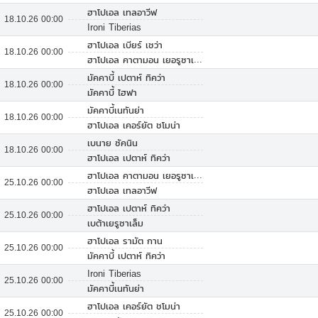
ฮาโปเอล เทลอาวีฟ
18.10.26 00:00
Ironi Tiberias
ฮาโปเอล เบียร์ เชว่า
18.10.26 00:00
ฮาโปเอล คาตามอน เยอรูซาเล็ม
มัคคาบี้ เปตาห์ ทิคว่า
18.10.26 00:00
มัคคาบี้ ไฮฟา
มัคคาบี้เนทันย่า
18.10.26 00:00
ฮาโปเอล เคอร์ยัต ชโมน่า
เบนาย ซัคนิน
18.10.26 00:00
ฮาโปเอล เปตาห์ ทิคว่า
ฮาโปเอล คาตามอน เยอรูซาเล็ม
25.10.26 00:00
ฮาโปเอล เทลอาวีฟ
ฮาโปเอล เปตาห์ ทิคว่า
25.10.26 00:00
เบต้าเยรูซาเล็ม
ฮาโปเอล รามัต กาน
25.10.26 00:00
มัคคาบี้ เปตาห์ ทิคว่า
Ironi Tiberias
25.10.26 00:00
มัคคาบี้เนทันย่า
ฮาโปเอล เคอร์ยัต ชโมน่า
25.10.26 00:00