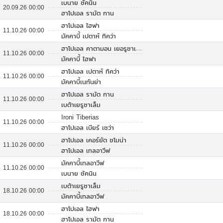
เบนาย ซัคนิน
20.09.26 00:00
ฮาโปเอล รามัต กาน
ฮาโปเอล ไฮฟา
11.10.26 00:00
มัคคาบี้ เปตาห์ ทิคว่า
ฮาโปเอล คาตามอน เยอรูซาเล็ม
11.10.26 00:00
มัคคาบี้ ไฮฟา
ฮาโปเอล เปตาห์ ทิคว่า
11.10.26 00:00
มัคคาบี้เนทันย่า
ฮาโปเอล รามัต กาน
11.10.26 00:00
เบต้าเยรูซาเล็ม
Ironi Tiberias
11.10.26 00:00
ฮาโปเอล เบียร์ เชว่า
ฮาโปเอล เคอร์ยัต ชโมน่า
11.10.26 00:00
ฮาโปเอล เทลอาวีฟ
มัคคาบี้เทลอาวีฟ
11.10.26 00:00
เบนาย ซัคนิน
เบต้าเยรูซาเล็ม
18.10.26 00:00
มัคคาบี้เทลอาวีฟ
ฮาโปเอล ไฮฟา
18.10.26 00:00
ฮาโปเอล รามัต กาน