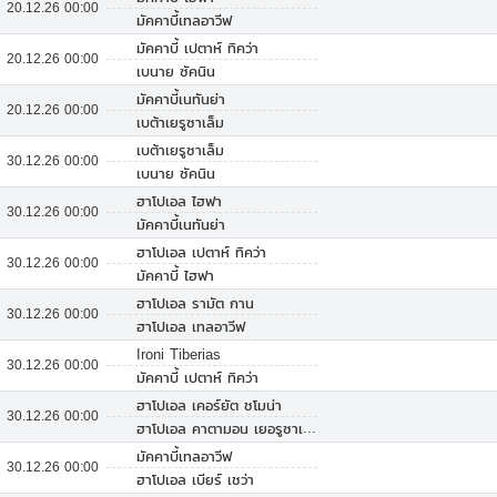
20.12.26 00:00
มัคคาบี้เทลอาวีฟ
มัคคาบี้ เปตาห์ ทิคว่า
20.12.26 00:00
เบนาย ซัคนิน
มัคคาบี้เนทันย่า
20.12.26 00:00
เบต้าเยรูซาเล็ม
เบต้าเยรูซาเล็ม
30.12.26 00:00
เบนาย ซัคนิน
ฮาโปเอล ไฮฟา
30.12.26 00:00
มัคคาบี้เนทันย่า
ฮาโปเอล เปตาห์ ทิคว่า
30.12.26 00:00
มัคคาบี้ ไฮฟา
ฮาโปเอล รามัต กาน
30.12.26 00:00
ฮาโปเอล เทลอาวีฟ
Ironi Tiberias
30.12.26 00:00
มัคคาบี้ เปตาห์ ทิคว่า
ฮาโปเอล เคอร์ยัต ชโมน่า
30.12.26 00:00
ฮาโปเอล คาตามอน เยอรูซาเล็ม
มัคคาบี้เทลอาวีฟ
30.12.26 00:00
ฮาโปเอล เบียร์ เชว่า