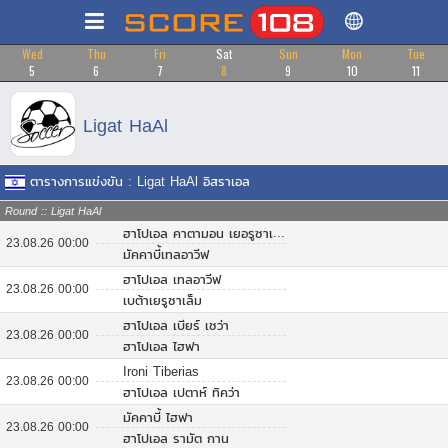
Wed
Thu
Fri
Sat
Sun
Mon
Tue
5
6
7
8
9
10
11
Ligat HaAl
ตารางการแข่งขัน : Ligat HaAl อิสราเอล
Round :: Ligat HaAl
ฮาโปเอล คาตามอน เยอรูซาเล็ม
23.08.26 00:00
มัคคาบี้เทลอาวีฟ
ฮาโปเอล เทลอาวีฟ
23.08.26 00:00
เบต้าเยรูซาเล็ม
ฮาโปเอล เบียร์ เชว่า
23.08.26 00:00
ฮาโปเอล ไฮฟา
Ironi Tiberias
23.08.26 00:00
ฮาโปเอล เปตาห์ ทิคว่า
มัคคาบี้ ไฮฟา
23.08.26 00:00
ฮาโปเอล รามัต กาน