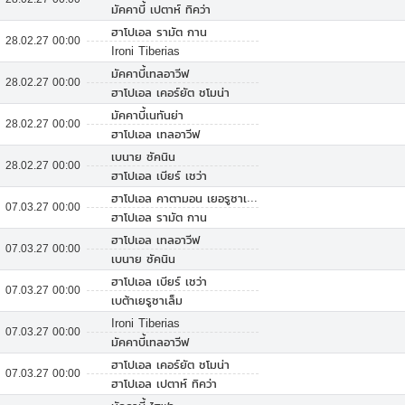
มัคคาบี้ เปตาห์ ทิคว่า
ฮาโปเอล รามัต กาน
28.02.27 00:00
Ironi Tiberias
มัคคาบี้เทลอาวีฟ
28.02.27 00:00
ฮาโปเอล เคอร์ยัต ชโมน่า
มัคคาบี้เนทันย่า
28.02.27 00:00
ฮาโปเอล เทลอาวีฟ
เบนาย ซัคนิน
28.02.27 00:00
ฮาโปเอล เบียร์ เชว่า
ฮาโปเอล คาตามอน เยอรูซาเล็ม
07.03.27 00:00
ฮาโปเอล รามัต กาน
ฮาโปเอล เทลอาวีฟ
07.03.27 00:00
เบนาย ซัคนิน
ฮาโปเอล เบียร์ เชว่า
07.03.27 00:00
เบต้าเยรูซาเล็ม
Ironi Tiberias
07.03.27 00:00
มัคคาบี้เทลอาวีฟ
ฮาโปเอล เคอร์ยัต ชโมน่า
07.03.27 00:00
ฮาโปเอล เปตาห์ ทิคว่า