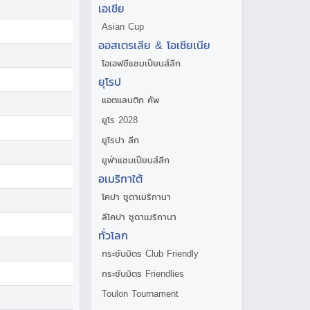
เอเชีย
Asian Cup
ออสเตรเลีย & โอเชียเนีย
โอเอฟซีแชมเปียนส์ลีก
ยุโรป
แอตแลนติก คัพ
ยูโร
2028
ยูโรปา ลีก
ยูฟ่าแชมเปียนส์ลีก
อเมริกาใต้
โคปา ซูดาเมริกานา
ลีโคปา ซูดาเมริกานา
ทั่วโลก
กระชับมิตร Club Friendly
กระชับมิตร Friendlies
Toulon Tournament