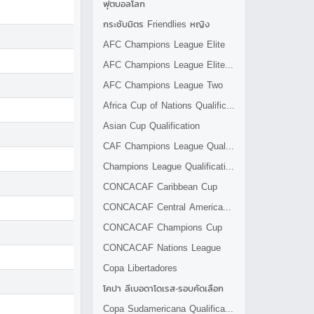
ฟุตบอลโลก
กระชับมิตร Friendlies
หญิง
AFC Champions League Elite
AFC Champions League Elite Qualification
AFC Champions League Two
Africa Cup of Nations Qualification
Asian Cup Qualification
CAF Champions League Qualification
Champions League Qualification
CONCACAF Caribbean Cup
CONCACAF Central American Cup
CONCACAF Champions Cup
CONCACAF Nations League
Copa Libertadores
โคปา ลีเบอดาโดเรส-รอบคัดเลือก
Copa Sudamericana Qualification 1