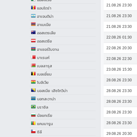
21.08.26 23:30
แอนโดร่า
21.08.26 23:30
อาเจนติน่า
อาเมเนีย
21.08.26 23:30
ออสเตรเลีย
22.08.26 01:30
ออสเตรีย
22.08.26 20:30
อาเซอร์ไบจาน
บาเรนห์
22.08.26 22:30
เบลลารุส
23.08.26 15:30
เบลเยี่ยม
28.08.26 23:30
โบลิเวีย
บอสเนีย เฮิซโกวิน่า
28.08.26 23:30
บอทสะวาน่า
28.08.26 23:30
บราซิล
28.08.26 23:30
บัลแกเรีย
28.08.26 23:30
แคมมารูน
ชิลี
29.08.26 20:30