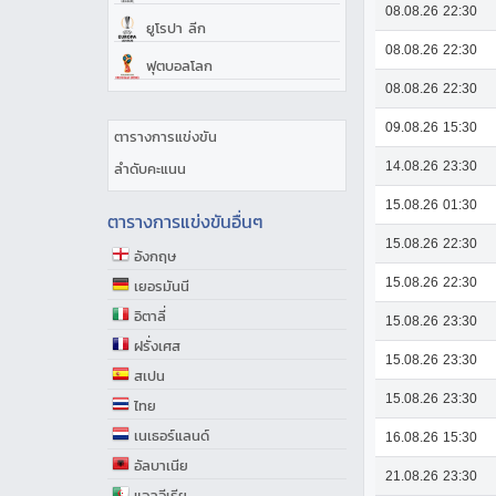
08.08.26 22:30
ยูโรปา ลีก
08.08.26 22:30
ฟุตบอลโลก
08.08.26 22:30
09.08.26 15:30
ตารางการแข่งขัน
14.08.26 23:30
ลำดับคะแนน
15.08.26 01:30
ตารางการแข่งขันอื่นๆ
15.08.26 22:30
อังกฤษ
15.08.26 22:30
เยอรมันนี
อิตาลี่
15.08.26 23:30
ฝรั่งเศส
15.08.26 23:30
สเปน
15.08.26 23:30
ไทย
เนเธอร์แลนด์
16.08.26 15:30
อัลบาเนีย
21.08.26 23:30
แอลจีเรีย