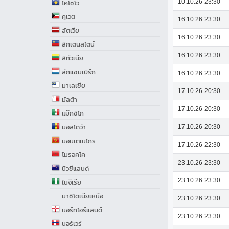
10.10.26 23:30
โคโซโว
คูเวต
16.10.26 23:30
ลัตเวีย
16.10.26 23:30
ลิกเตนสไตน์
16.10.26 23:30
ลิทัวเนีย
ลักแซมเบิร์ก
16.10.26 23:30
มาเลเซีย
17.10.26 20:30
มัลต้า
17.10.26 20:30
แม๊กซิโก
มอลโดว่า
17.10.26 20:30
มอนเตเนโกร
17.10.26 22:30
โมรอคโค
23.10.26 23:30
นิวซีแลนด์
23.10.26 23:30
ไนจีเรีย
มาซิโดเนียเหนือ
23.10.26 23:30
นอร์ทไอร์แลนด์
23.10.26 23:30
นอร์เวร์