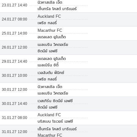
นิวคาสเซิล เจ๊ต
23.01.27 14:40
เซ็นทรัล โคสต์ มาริเนอร์
Auckland FC
24.01.27 08:00
เพริช กลอรี่
Macarthur FC
25.01.27 14:00
อเดลเลด ยูไนเต็ด
เมลเบริน วิคตอเรีย
26.01.27 12:00
ซิดนีย์ เอฟซี
อเดลเลด ยูไนเต็ด
29.01.27 14:40
เมลเบิร์น ซิตี้
เวลลิงตัน ฟีนิกซ์
30.01.27 10:00
เพริช กลอรี่
นิวคาสเซิล เจ๊ต
30.01.27 12:00
เมลเบริน วิคตอเรีย
เวสเทิร์น ซิดนีย์ เอฟซี
30.01.27 14:40
ซิดนีย์ เอฟซี
Auckland FC
31.01.27 08:00
บริสเบน โรเวอร์ เอฟซี
เซ็นทรัล โคสต์ มาริเนอร์
31.01.27 12:00
Macarthur FC