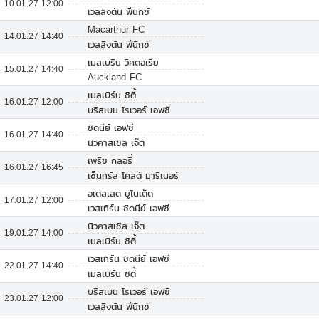
10.01.27 12:00
เวลลิงตัน ฟีนิกซ์
Macarthur FC
14.01.27 14:40
เวลลิงตัน ฟีนิกซ์
เมลเบริน วิคตอเรีย
15.01.27 14:40
Auckland FC
เมลเบิร์น ซิตี้
16.01.27 12:00
บริสเบน โรเวอร์ เอฟซี
ซิดนีย์ เอฟซี
16.01.27 14:40
นิวคาสเซิล เจ๊ต
เพริช กลอรี่
16.01.27 16:45
เซ็นทรัล โคสต์ มาริเนอร์
อเดลเลด ยูไนเต็ด
17.01.27 12:00
เวสเทิร์น ซิดนีย์ เอฟซี
นิวคาสเซิล เจ๊ต
19.01.27 14:00
เมลเบิร์น ซิตี้
เวสเทิร์น ซิดนีย์ เอฟซี
22.01.27 14:40
เมลเบิร์น ซิตี้
บริสเบน โรเวอร์ เอฟซี
23.01.27 12:00
เวลลิงตัน ฟีนิกซ์