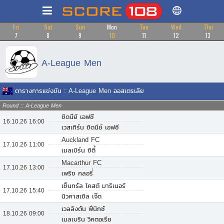
Fri
Sat
Sun
Mon
Tue
Wed
Thu
7
8
9
10
11
12
13
A-League Men
ตารางการแข่งขัน : A-League Men ออสเตรเลีย
Round :: A-League Men
ซิดนีย์ เอฟซี
16.10.26 16:00
เวสเทิร์น ซิดนีย์ เอฟซี
Auckland FC
17.10.26 11:00
เมลเบิร์น ซิตี้
Macarthur FC
17.10.26 13:00
เพริช กลอรี่
เซ็นทรัล โคสต์ มาริเนอร์
17.10.26 15:40
นิวคาสเซิล เจ๊ต
เวลลิงตัน ฟีนิกซ์
18.10.26 09:00
เมลเบริน วิคตอเรีย