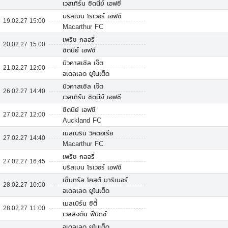
เวสเทิร์น ซิดนีย์ เอฟซี
บริสเบน โรเวอร์ เอฟซี
19.02.27 15:00
Macarthur FC
เพริช กลอรี่
20.02.27 15:00
ซิดนีย์ เอฟซี
นิวคาสเซิล เจ๊ต
21.02.27 12:00
อเดลเลด ยูไนเต็ด
นิวคาสเซิล เจ๊ต
26.02.27 14:40
เวสเทิร์น ซิดนีย์ เอฟซี
ซิดนีย์ เอฟซี
27.02.27 12:00
Auckland FC
เมลเบริน วิคตอเรีย
27.02.27 14:40
Macarthur FC
เพริช กลอรี่
27.02.27 16:45
บริสเบน โรเวอร์ เอฟซี
เซ็นทรัล โคสต์ มาริเนอร์
28.02.27 10:00
อเดลเลด ยูไนเต็ด
เมลเบิร์น ซิตี้
28.02.27 11:00
เวลลิงตัน ฟีนิกซ์
อเดลเลด ยูไนเต็ด