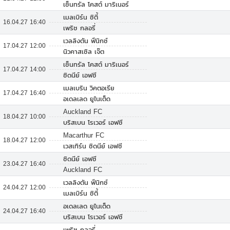
เซ็นทรัล โคสต์ มาริเนอร์
เมลเบิร์น ซิตี้
16.04.27 16:40
เพริช กลอรี่
เวลลิงตัน ฟีนิกซ์
17.04.27 12:00
นิวคาสเซิล เจ๊ต
เซ็นทรัล โคสต์ มาริเนอร์
17.04.27 14:00
ซิดนีย์ เอฟซี
เมลเบริน วิคตอเรีย
17.04.27 16:40
อเดลเลด ยูไนเต็ด
Auckland FC
18.04.27 10:00
บริสเบน โรเวอร์ เอฟซี
Macarthur FC
18.04.27 12:00
เวสเทิร์น ซิดนีย์ เอฟซี
ซิดนีย์ เอฟซี
23.04.27 16:40
Auckland FC
เวลลิงตัน ฟีนิกซ์
24.04.27 12:00
เมลเบิร์น ซิตี้
อเดลเลด ยูไนเต็ด
24.04.27 16:40
บริสเบน โรเวอร์ เอฟซี
เพริช กลอรี่