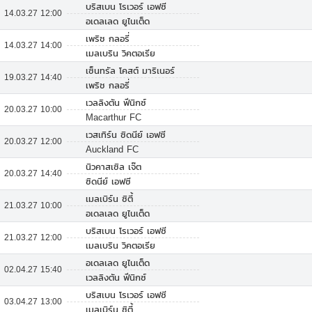
บริสเบน โรเวอร์ เอฟซี
14.03.27 12:00
อเดลเลด ยูไนเต็ด
เพริช กลอรี่
14.03.27 14:00
เมลเบริน วิคตอเรีย
เซ็นทรัล โคสต์ มาริเนอร์
19.03.27 14:40
เพริช กลอรี่
เวลลิงตัน ฟีนิกซ์
20.03.27 10:00
Macarthur FC
เวสเทิร์น ซิดนีย์ เอฟซี
20.03.27 12:00
Auckland FC
นิวคาสเซิล เจ๊ต
20.03.27 14:40
ซิดนีย์ เอฟซี
เมลเบิร์น ซิตี้
21.03.27 10:00
อเดลเลด ยูไนเต็ด
บริสเบน โรเวอร์ เอฟซี
21.03.27 12:00
เมลเบริน วิคตอเรีย
อเดลเลด ยูไนเต็ด
02.04.27 15:40
เวลลิงตัน ฟีนิกซ์
บริสเบน โรเวอร์ เอฟซี
03.04.27 13:00
เมลเบิร์น ซิตี้