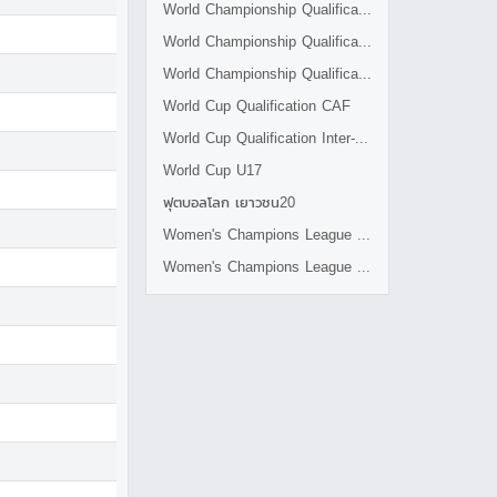
World Championship Qualification AFC 1
World Championship Qualification CONCACAF 1
World Championship Qualification UEFA 1
World Cup Qualification CAF
World Cup Qualification Inter-Confederation
World Cup U17
ฟุตบอลโลก เยาวชน20
Women's Champions League
หญิง
Women's Champions League Qualification
หญิง