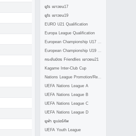
ยูโร เยาวชน17
ยูโร เยาวชน19
EURO U21 Qualification
Europa League Qualification
European Championship U17 Qualification
European Championship U19 Qualification
กระชับมิตร Friendlies เยาวชน21
Kagame Inter-Club Cup
Nations League Promotion/Relegation 3
UEFA Nations League A
UEFA Nations League B
UEFA Nations League C
UEFA Nations League D
ยูฟ่า ซูเปอร์คัพ
UEFA Youth League