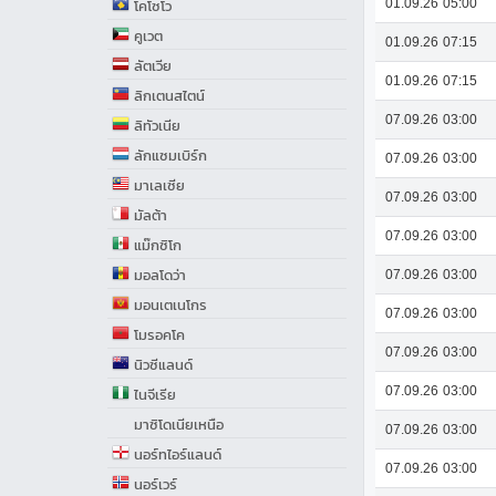
01.09.26 05:00
โคโซโว
คูเวต
01.09.26 07:15
ลัตเวีย
01.09.26 07:15
ลิกเตนสไตน์
07.09.26 03:00
ลิทัวเนีย
ลักแซมเบิร์ก
07.09.26 03:00
มาเลเซีย
07.09.26 03:00
มัลต้า
07.09.26 03:00
แม๊กซิโก
มอลโดว่า
07.09.26 03:00
มอนเตเนโกร
07.09.26 03:00
โมรอคโค
07.09.26 03:00
นิวซีแลนด์
07.09.26 03:00
ไนจีเรีย
มาซิโดเนียเหนือ
07.09.26 03:00
นอร์ทไอร์แลนด์
07.09.26 03:00
นอร์เวร์