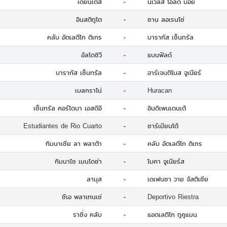
-
เดียนเตส
นีเวลส์ โอลด์ บอย
-
อินสติทูโต
ซาน ลอเรนโซ่
-
คลับ อัตเลตีโก ติเกร
บารากัส เซ็นทรัล
-
อัลโดซิวี
แบนฟิลด์
-
บารากัส เซ็นทรัล
อาร์เจนติโนส จูเนียร์
-
เบลกราโน่
Huracan
-
เซ็นทรัล คอร์โดบา เอสดีอี
อินดิเพนเดนเต้
-
Estudiantes de Rio Cuarto
ซาร์เมียนโต้
-
กิมนาเซีย ลา พลาต้า
คลับ อัตเลตีโก ติเกร
-
กิมนาไซ เมนโดซ่า
โบคา จูเนียร์ส
-
ลานุส
เดเฟนซา วาย จัสติเชีย
-
ซีเอ พลาเทนเซ่
Deportivo Riestra
-
ราซิ่ง คลับ
แอดเลติโก ทูคูแมน