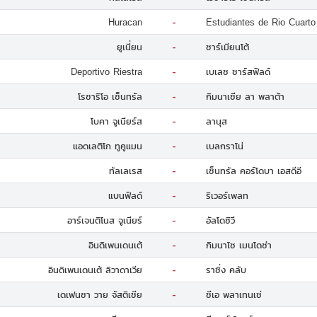
-
Huracan
Estudiantes de Rio Cuarto
-
ยูเนี่ยน
ซาร์เมียนโต้
-
Deportivo Riestra
เบเลซ ซาร์สฟิลด์
-
โรซาริโอ เซ็นทรัล
กิมนาเซีย ลา พลาต้า
-
โบคา จูเนียร์ส
ลานุส
-
แอดเลติโก ทูคูแมน
เบลกราโน่
-
ทัลเลเรส
เซ็นทรัล คอร์โดบา เอสดีอี
-
แบนฟิลด์
ริเวอร์เพลท
-
อาร์เจนติโนส จูเนียร์
อัลโดซิวี
-
อินดิเพนเดนเต้
กิมนาไซ เมนโดซ่า
-
อินดิเพนเดนเต้ ลิวาดาเวีย
ราซิ่ง คลับ
-
เดเฟนซา วาย จัสติเชีย
ซีเอ พลาเทนเซ่