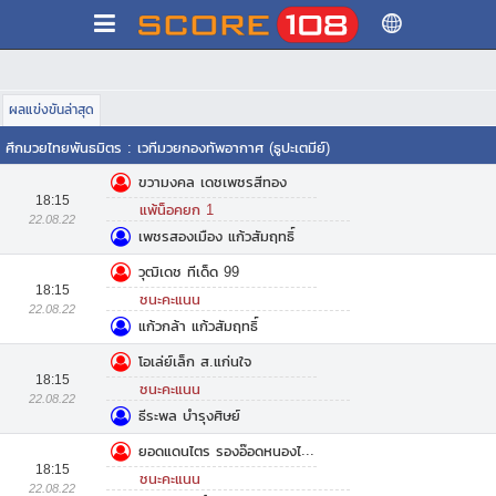
ผลแข่งขันล่าสุด
ศึกมวยไทยพันธมิตร
:
เวทีมวยกองทัพอากาศ (ธูปะเตมีย์)
ขวามงคล เดชเพชรสีทอง
18:15
แพ้น็อคยก 1
22.08.22
เพชรสองเมือง แก้วสัมฤทธิ์
วุฒิเดช ทีเด็ด 99
18:15
ชนะคะแนน
22.08.22
แก้วกล้า แก้วสัมฤทธิ์
โอเล่ย์เล็ก ส.แก่นใจ
18:15
ชนะคะแนน
22.08.22
ธีระพล​ บำรุง​ศิษย์
ยอดแดนไตร รองอ๊อดหนองไม้แดง
18:15
ชนะคะแนน
22.08.22