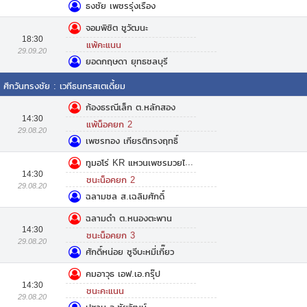
ธงชัย เพชรรุ่งเรือง
จอมพิชิต ชูวัฒนะ
18:30
แพ้คะแนน
29.09.20
ยอดกฤษดา ยุทธชลบุรี
ศึกวันทรงชัย
:
เวทีธนกรสเตเดี้ยม
ก้องธรณีเล็ก ต.หลักสอง
14:30
แพ้น็อคยก 2
29.08.20
เพชรทอง เกียรติทรงฤทธิ์
ทูมอโร่ KR แหวนเพชรมวยไทยยิมส์
14:30
ชนะน็อคยก 2
29.08.20
ฉลามชล ส.เฉลิมศักดิ์
ฉลามดำ ต.หนองตะพาน
14:30
ชนะน็อคยก 3
29.08.20
ศักดิ์หน่อย ซูจีบะหมี่เกี๊ยว
คมอาวุธ เอฟ.เอ.กรุ๊ป
14:30
ชนะคะแนน
29.08.20