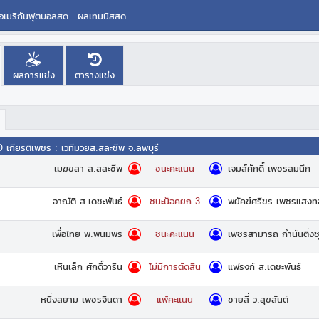
อเมริกันฟุตบอลสด
ผลเทนนิสสด
ผลการแข่ง
ตารางแข่ง
O เกียรติเพชร
:
เวทีมวยส.สละชีพ จ.ลพบุรี
เมฆขลา ส.สละชีพ
เจมส์ศักดิ์ เพชรสมนึก
ชนะคะแนน
อาณัติ ส.เดชะพันธ์
พยัคฆ์ศรีขร เพชรแสงท
ชนะน็อคยก 3
เพื่อไทย พ.พนมพร
เพชรสามารถ กำนันติ่ง
ชนะคะแนน
เหินเล็ก ศักดิ์วาริน
แฟรงก์ ส.เดชะพันธ์
ไม่มีการตัดสิน
หนึ่งสยาม เพชรจินดา
ชายสี่ ว.สุขสันต์
แพ้คะแนน