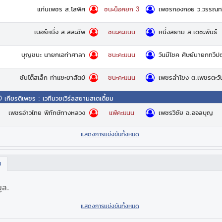
แก่นเพชร ส.โสพิศ
เพชรกองกอย ว.วรรณทว
ชนะน็อคยก 3
เบอร์หนึ่ง ส.สละชีพ
หนึ่งสยาม ส.เดชะพันธ์
ชนะคะแนน
บุญชนะ นายกเอท่าศาลา
วันมีโชค ศิษย์นายกทวีป
ชนะคะแนน
ซันโต๊สเล็ก ท่าแซะยาสัตย์
เพชรลำโขง ต.เพชรตะวั
ชนะคะแนน
O เกียรติเพชร
:
เวทีมวยเวิร์ลสยามสเตเดี้ยม
เพชรอ่าวไทย พิทักษ์ทางหลวง
เพชรวิชัย ฉ.อจลบุญ
แพ้คะแนน
แสดงการแข่งขันทั้งหมด
น
มูล.
แสดงการแข่งขันทั้งหมด