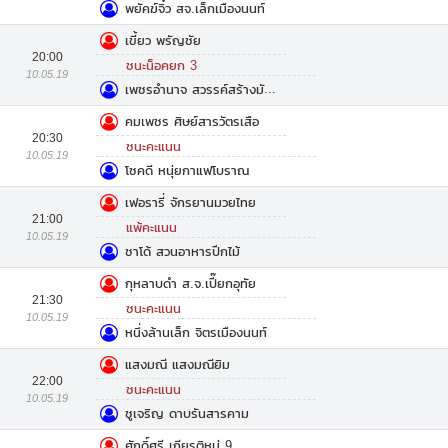
พยัคฆ์จิ๋ว สจ.เล็กเมืองนนท์
เขี้ยว พรัญชัย
20:00
ชนะน็อคยก 3
10.05.19
เพชรอำนาจ สวรรค์สร้างมัญจา
คมเพชร ศิษย์สารวัตรเสือ
20:30
ชนะคะแนน
10.05.19
โชคดี หนุ่ยกาแฟโบราณ
เฟอรารี่ จักรยานมวยไทย
21:00
แพ้คะแนน
10.05.19
ชาโด้ สวนอาหารปีกไม้
กุหลาบดำ ส.จ.เปี๊ยกอุทัย
21:30
ชนะคะแนน
10.05.19
หนึ่งล้านเล็ก จิตรเมืองนนท์
แสงมณี แสงมณียิม
22:00
ชนะคะแนน
10.05.19
ชูเจริญ ดาบรันสารคาม
ศักดิ์ศรี เกียรติหมู่ 9