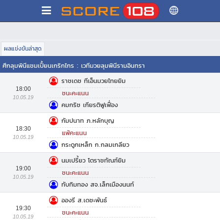
ผลแข่งขันล่าสุด
ศึกลุมพินีแชมเปี้ยนเกริกไกร
:
เวทีมวยลุมพินีรามอินทรา
ราชเดช ทีเอ็นมวยไทยยิม
18:00
ชนะคะแนน
10.05.19
คมกริช เกียรติฟูเฟื่อง
กัมปนาท ภ.หลักบุญ
18:30
แพ้คะแนน
10.05.19
กระดูกเหล็ก ก.กลมเกลียว
นมเปรี้ยว โตราชทัณฑ์ยิม
19:00
ชนะคะแนน
10.05.19
ทับทิมทอง สจ.เล็กเมืองนนท์
อองรี ส.เดชะพันธ์
19:30
ชนะคะแนน
10.05.19