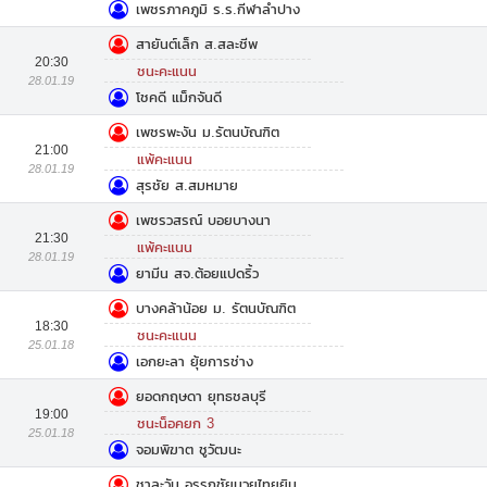
เพชรภาคภูมิ ร.ร.กีฬาลำปาง
สายันต์เล็ก ส.สละชีพ
20:30
ชนะคะแนน
28.01.19
โชคดี แม็กจันดี
เพชรพะงัน ม.รัตนบัณฑิต
21:00
แพ้คะแนน
28.01.19
สุรชัย ส.สมหมาย
เพชรวสรณ์ บอยบางนา
21:30
แพ้คะแนน
28.01.19
ยามีน สจ.ต้อยแปดริ้ว
บางคล้าน้อย ม. รัตนบัณฑิต
18:30
ชนะคะแนน
25.01.18
เอกยะลา ยุ้ยการช่าง
ยอดกฤษดา ยุทธชลบุรี
19:00
ชนะน็อคยก 3
25.01.18
จอมพิฆาต ชูวัฒนะ
ชาละวัน อรรถชัยมวยไทยยิม