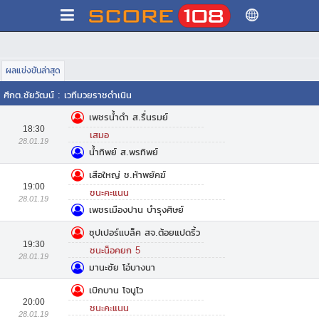
ผลแข่งขันล่าสุด
ศึกต.ชัยวัฒน์
:
เวทีมวยราชดำเนิน
เพชรน้ำดำ ส.รื่นรมย์
18:30
เสมอ
28.01.19
น้ำทิพย์ ส.พรทิพย์
เสือใหญ่ ช.ห้าพยัคฆ์
19:00
ชนะคะแนน
28.01.19
เพชรเมืองปาน บำรุงศิษย์
ซุปเปอร์แบล็ค สจ.ต้อยแปดริ้ว
19:30
ชนะน็อคยก 5
28.01.19
มานะชัย โอ๋บางนา
เบิกบาน โจนูโว
20:00
ชนะคะแนน
28.01.19