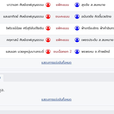
นาวาเอก ศิษย์เชฟบุญธรรม
สุรชัย ส.สมหมาย
แพ้คะแนน
แสงอาทิตย์ ศิษย์เชฟบุญธรรม
อนันตชัย คิดตี้มวยไทย
ชนะคะแนน
ไพโรจน์น้อย ศรีสุริยันต์โยธิน
ฟ้าเกรียงไกร ฟ้าคำอินทร
แพ้คะแนน
คฤหาสน์ ศิษย์เชฟบุญธรรม
เพชรประดับ ส.สมหมาย
แพ้คะแนน
แสนเอก มวยหูหนุ่มบางกระดี่
พรพรหม ช.ห้าพยัคฆ์
ชนะน็อคยก 2
แสดงการแข่งขันทั้งหมด
น
มูล.
แสดงการแข่งขันทั้งหมด