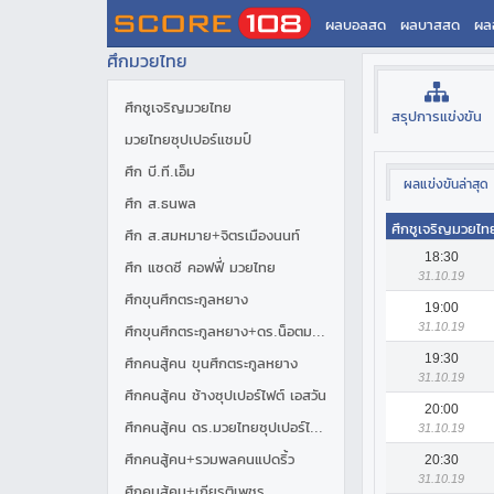
ผลบอลสด
ผลบาสสด
ผล
ศึกมวยไทย
ศึกชูเจริญมวยไทย
สรุปการแข่งขัน
มวยไทยซุปเปอร์แชมป์
ศึก บี.ที.เอ็ม
ผลแข่งขันล่าสุด
ศึก ส.ธนพล
ศึกชูเจริญมวยไท
ศึก ส.สมหมาย+จิตรเมืองนนท์
18:30
ศึก แซดซี คอฟฟี่ มวยไทย
31.10.19
ศึกขุนศึกตระกูลหยาง
19:00
31.10.19
ศึกขุนศึกตระกูลหยาง+ดร.น็อตมวยไทย
19:30
ศึกคนสู้คน ขุนศึกตระกูลหยาง
31.10.19
ศึกคนสู้คน ช้างซุปเปอร์ไฟต์ เอสวัน
20:00
ศึกคนสู้คน ดร.มวยไทยซุปเปอร์ไฟต์
31.10.19
ศึกคนสู้คน+รวมพลคนแปดริ้ว
20:30
31.10.19
ศึกคนสู้คน+เกียรติเพชร