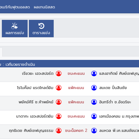
อเมริกันฟุตบอลสด
ผลเทนนิสสด
ผลการแข่ง
ตารางแข่ง
ย
:
เวทีมวยราชดำเนิน
เรียวยะ เอวะสปอร์ต
แสงอาทิตย์ ศิษย์เชฟบุ
ชนะคะแนน
โรโบค๊อป แรดโกลด์ยิม
สมเดช ปิ่นสินชัย
แพ้คะแนน
พยัคฆ์คีรี ช.ห้าพยัคฆ์
อินทรีดำ ช.อัจฉริยะ
แพ้คะแนน
นาดากะ เอวะสปอร์ตยิม
เอกเมืองคอน ม.กรุงเทพ
ชนะคะแนน
ฤทธิเดช ศิษย์เชฟบุญธรรม
ลมหวล พี.เค.แสนชัยมว
ชนะน็อคยก 2