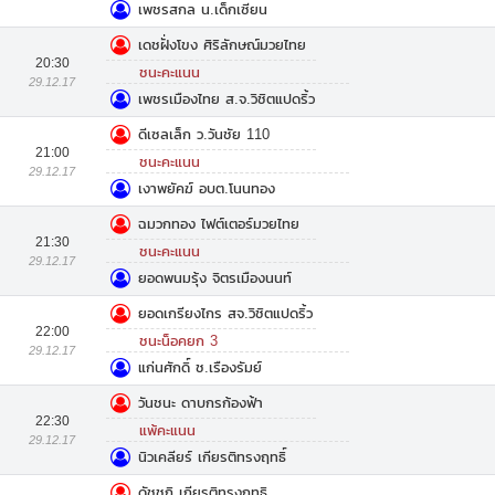
เพชรสกล น.เด็กเซียน
เดชฝั่งโขง ศิริลักษณ์มวยไทย
20:30
ชนะคะแนน
29.12.17
เพชรเมืองไทย ส.จ.วิชิตแปดริ้ว
ดีเซลเล็ก ว.วันชัย 110
21:00
ชนะคะแนน
29.12.17
เงาพยัคฆ์ อบต.โนนทอง
ฉมวกทอง ไฟต์เตอร์มวยไทย
21:30
ชนะคะแนน
29.12.17
ยอดพนมรุ้ง จิตรเมืองนนท์
ยอดเกรียงไกร สจ.วิชิตแปดริ้ว
22:00
ชนะน็อคยก 3
29.12.17
แก่นศักดิ์ ช.เรืองรัมย์
วันชนะ ดาบกรก้องฟ้า
22:30
แพ้คะแนน
29.12.17
นิวเคลียร์ เกียรติทรงฤทธิ์
ดัชชูกิ เกียรติทรงฤทธิ