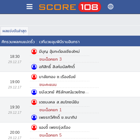
ผลแข่งขันล่าสุด
ศึกรวมพลคนแปดริ้ว
:
เวทีมวยลุมพินีรามอินทรา
มีบุญ อุ้มกะต๋องเชียงใหม่
18:30
ชนะน็อคยก 3
29.12.17
อภิสิทธิ์ สิงห์มนัสศักดิ์
มาลัยทอง ช.เรืองรัมย์
19:00
ชนะคะแนน
29.12.17
ขมังเวทย์ ศิริลักษณ์มวยไทยยิม
เดชมงคล ส.สมโภชน์ยิม
19:30
ชนะน็อคยก 1
29.12.17
เพชรทวีศักดิ์ ช.ชนาทิป
แองจี้ เพชรรุ่งเรือง
20:00
ชนะน็อคยก 5
29.12.17